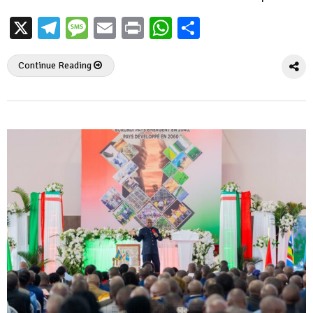
X
Telegram
Message
Email
Print
WhatsApp
Partager
Continue Reading