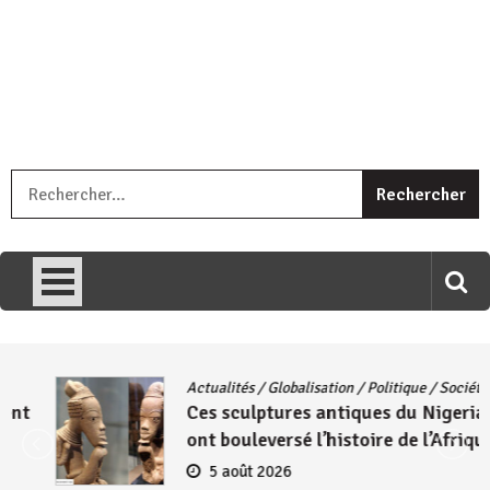
« Ingorane si ugupfa , ingorane ni ugupfa nabi ,gupfa ataco
R
umariye umuryango wawe canke igihugu cakwibarutse .Wewe
uri ngaha ndagusigiye iki kibazo : Uriko ukora iki kugira ngo
uzopfire neza umuryango n’igihugu cakwibarutse ? »
Actualités
/
Globalisation
/
Politique
/
Société
Ces sculptures antiques du Nigeria qui
ont bouleversé l’histoire de l’Afrique
5 août 2026