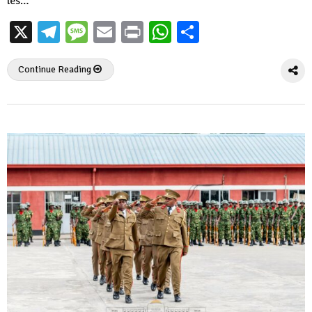
les…
X
Telegram
Message
Email
Print
WhatsApp
Partager
Continue Reading