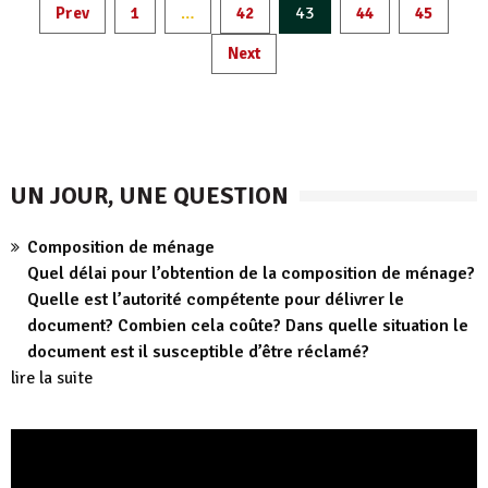
Pagination
…
43
Prev
1
42
44
45
des
Next
publications
UN JOUR, UNE QUESTION
Composition de ménage
Quel délai pour l’obtention de la composition de ménage?
Quelle est l’autorité compétente pour délivrer le
document? Combien cela coûte? Dans quelle situation le
document est il susceptible d’être réclamé?
lire la suite