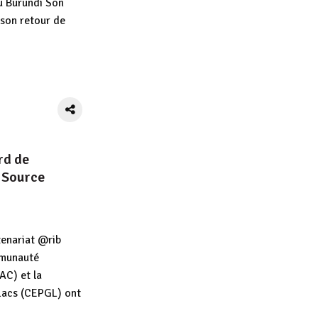
du Burundi Son
 son retour de
App
tager
rd de
 Source
enariat @rib
munauté
AC) et la
acs (CEPGL) ont