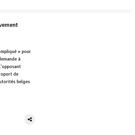
tivement
ompliqué » pour
 demande à
 L’opposant
éroport de
utorités belges
App
tager