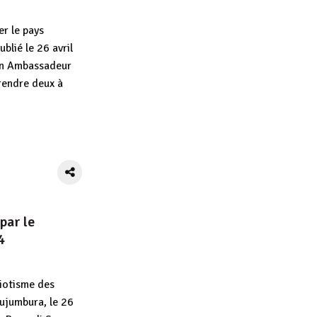
r le pays
blié le 26 avril
un Ambassadeur
rendre deux à
App
tager
par le
4
riotisme des
ujumbura, le 26