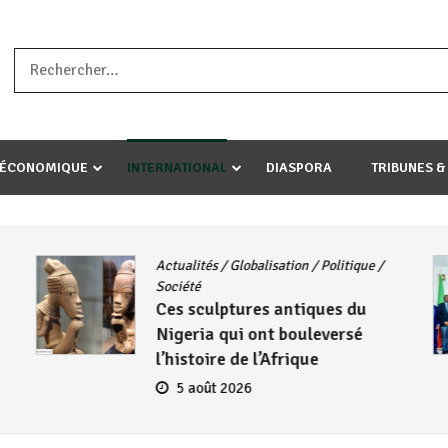
a ataco umariye umuryango wawe canke igihugu cakwibarutse .Wewe 
-ÉCONOMIQUE
INTERNATIONAL
DIASPORA
TRIBUNES &
CNDD-FDD
/
Diplomatie
Burundi – Kenya : Le CNDD-FDD
reçoit l’ambassadeur Wambuma
Henry