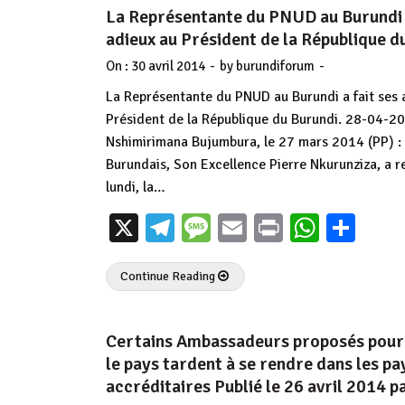
La Représentante du PNUD au Burundi a
adieux au Président de la République d
-
-
On :
30 avril 2014
by
burundiforum
La Représentante du PNUD au Burundi a fait ses 
Président de la République du Burundi. 28-04-2
Nshimirimana Bujumbura, le 27 mars 2014 (PP) : 
Burundais, Son Excellence Pierre Nkurunziza, a 
lundi, la…
X
Telegram
Message
Email
Print
Whats
Par
Continue Reading
Certains Ambassadeurs proposés pour
le pays tardent à se rendre dans les pa
accréditaires Publié le 26 avril 2014 