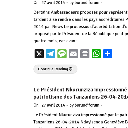
-
-
On :
27 avril 2014
by
burundiforum
Certains Ambassadeurs proposés pour représente
tardent à se rendre dans les pays accréditaires Pu
2014 par News Le processus d’accréditation d’
proposé par le Président de la République peut p
quatre mois, car avant…
X
Telegram
Message
Email
Print
Whats
Par
Continue Reading
Le Président Nkurunziza impressionné 
patriotisme des Tanzaniens 26-04-201
-
-
On :
27 avril 2014
by
burundiforum
Le Président Nkurunziza impressionné par le pat
Tanzaniens 26-04-2014 Ndayisenga Geneviève B