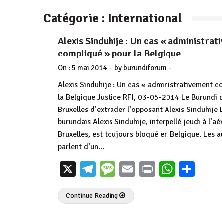
Catégorie :
International
Alexis Sinduhije : Un cas « administra
compliqué » pour la Belgique
-
-
On :
5 mai 2014
by
burundiforum
Alexis Sinduhije : Un cas « administrativement c
la Belgique Justice RFI, 03-05-2014 Le Burundi
Bruxelles d’extrader l’opposant Alexis Sinduhije
burundais Alexis Sinduhije, interpellé jeudi à l’a
Bruxelles, est toujours bloqué en Belgique. Les a
parlent d’un…
X
Telegram
Message
Email
Print
Whats
Par
Continue Reading