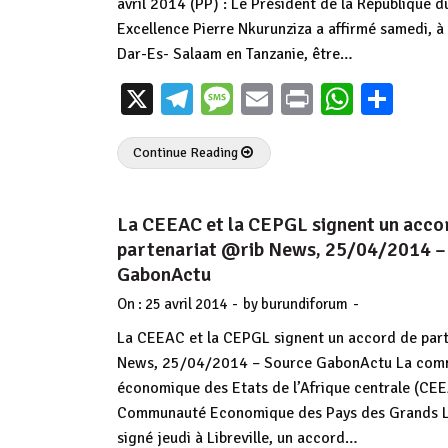
avril 2014 (PP) : Le Président de la République 
Excellence Pierre Nkurunziza a affirmé samedi, à
Dar-Es- Salaam en Tanzanie, être…
X
Telegram
Message
Email
Print
Whats
Par
Continue Reading
La CEEAC et la CEPGL signent un acco
partenariat @rib News, 25/04/2014 –
GabonActu
-
-
On :
25 avril 2014
by
burundiforum
La CEEAC et la CEPGL signent un accord de part
News, 25/04/2014 – Source GabonActu La com
économique des Etats de l’Afrique centrale (CEE
Communauté Economique des Pays des Grands L
signé jeudi à Libreville, un accord…