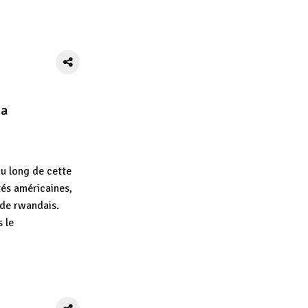
App
tager
la
u long de cette
tés américaines,
ide rwandais.
s le
App
tager