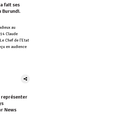
 fait ses
u Burundi.
adieux au
014 Claude
Le Chef de l’Etat
reçu en audience
App
tager
 représenter
ys
par News