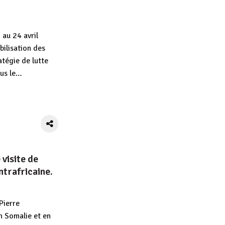
 au 24 avril
bilisation des
atégie de lutte
ous le…
App
tager
visite de
ntrafricaine.
Pierre
n Somalie et en