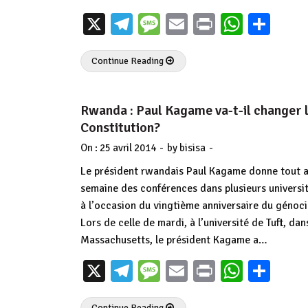
X
Telegram
Message
Email
Print
Whats
Par
Continue Reading
Rwanda : Paul Kagame va-t-il changer 
Constitution?
-
-
On :
25 avril 2014
by
bisisa
Le président rwandais Paul Kagame donne tout a
semaine des conférences dans plusieurs universi
à l’occasion du vingtième anniversaire du génoc
Lors de celle de mardi, à l’université de Tuft, dan
Massachusetts, le président Kagame a…
X
Telegram
Message
Email
Print
Whats
Par
Continue Reading