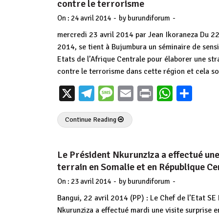
contre le terrorisme
-
-
On :
24 avril 2014
by
burundiforum
mercredi 23 avril 2014 par Jean Ikoraneza Du 22
2014, se tient à Bujumbura un séminaire de sensi
Etats de l’Afrique Centrale pour élaborer une str
contre le terrorisme dans cette région et cela s
X
Telegram
Message
Email
Print
Whats
Par
Continue Reading
Le Président Nkurunziza a effectué une 
terrain en Somalie et en République Ce
-
-
On :
23 avril 2014
by
burundiforum
Bangui, 22 avril 2014 (PP) : Le Chef de l’Etat SE 
Nkurunziza a effectué mardi une visite surprise e