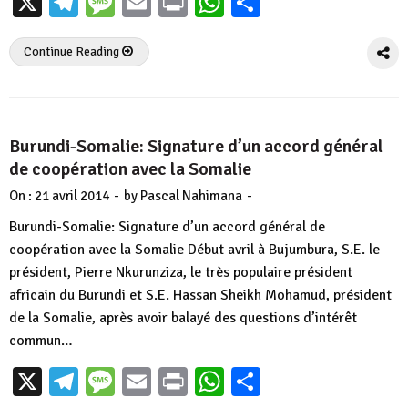
X
Telegram
Message
Email
Print
WhatsApp
Partager
Continue Reading
Burundi-Somalie: Signature d’un accord général
de coopération avec la Somalie
-
-
On :
21 avril 2014
by
Pascal Nahimana
Burundi-Somalie: Signature d’un accord général de
coopération avec la Somalie Début avril à Bujumbura, S.E. le
président, Pierre Nkurunziza, le très populaire président
africain du Burundi et S.E. Hassan Sheikh Mohamud, président
de la Somalie, après avoir balayé des questions d’intérêt
commun…
X
Telegram
Message
Email
Print
WhatsApp
Partager