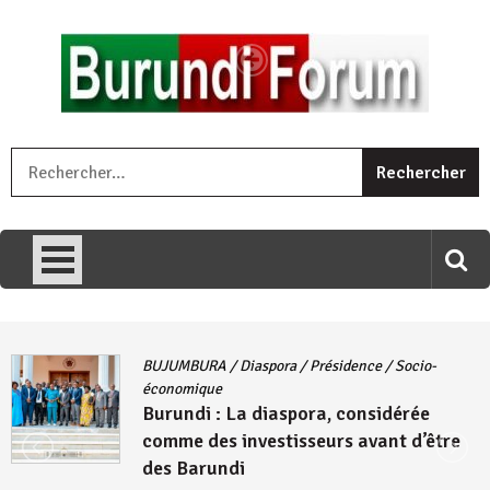
Skip
to
content
« Ingorane si ugupfa , ingorane ni ugupfa nabi ,gupfa ataco
R
umariye umuryango wawe canke igihugu cakwibarutse .Wewe
uri ngaha ndagusigiye iki kibazo : Uriko ukora iki kugira ngo
uzopfire neza umuryango n’igihugu cakwibarutse ? »
BUJUMBURA
/
Diaspora
/
Présidence
/
Socio-
économique
Burundi : La diaspora, considérée
comme des investisseurs avant d’être
des Barundi