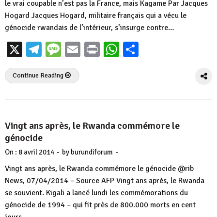
le vrai coupable n’est pas la France, mais Kagame Par Jacques
Hogard Jacques Hogard, militaire français qui a vécu le
génocide rwandais de l’intérieur, s’insurge contre…
X
Telegram
Message
Email
Print
WhatsApp
Partager
Continue Reading
Vingt ans après, le Rwanda commémore le
génocide
-
-
On :
8 avril 2014
by
burundiforum
Vingt ans après, le Rwanda commémore le génocide @rib
News, 07/04/2014 – Source AFP Vingt ans après, le Rwanda
se souvient. Kigali a lancé lundi les commémorations du
génocide de 1994 – qui fit près de 800.000 morts en cent
jours -,…