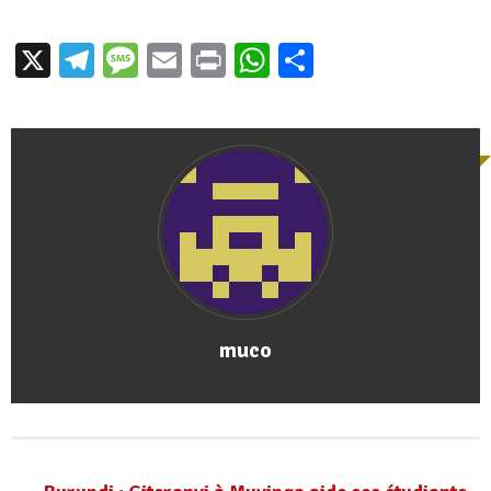
X
Telegram
Message
Email
Print
WhatsApp
Partager
muco