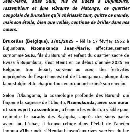
Jean-Marie, alias Sulu, fils de Bwiza à Bujumbura,
rassembleur et âme vibrante de Matonge, ce quartier
congolais de Bruxelles qu’il chérissait tant, quitte ce monde,
mais son étoile, bien que voilée, continue de briller dans nos
cœurs.
Bruxelles (Belgique), 3/01/2025 –
Né le 17 février 1952 à
Bujumbura,
Nzomukunda Jean-Marie
, affectueusement
surnommé
Sulu
, fils du Burundi et enfant du quartier sacré de
Bwiza à Bujumbura, s’est éteint en ce début d’année 2025 en
Belgique. Son départ, survenu au cœur des festivités
imprégnées de l’esprit ancestral de l’Umuganuro, plonge dans
la nostalgie et le chagrin tous ceux qui ont croisé son chemin.
Selon l’Ubungoma, la cosmologie profonde des Barundi qui
façonne la sagesse de l’Ubuntu,
Nzomukunda, avec son cœur
et son esprit rassembleur
, a franchi les voiles du visible pour
rejoindre le paradis des Bazigaba, auprès des siens partis
avant lui. Là-bas, il trouve refuge dans l’éclat de l’ancien
Ingoma y’Uburundi, s’étendant jusqu’aux rives sacrées du lac