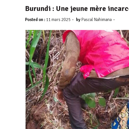
Burundi : Une jeune mère incarc
-
-
Posted on :
11 mars 2025
by
Pascal Nahimana