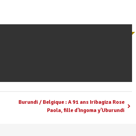
Burundi / Belgique : A 91 ans Iribagiza Rose
Paola, fille d’Ingoma y’Uburundi