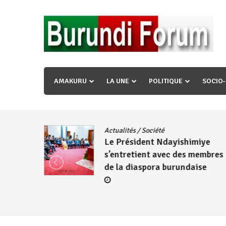
Skip
to
content
« Ingorane si ugupfa , ingorane ni ugupfa nabi ,gupf
uzopfire neza umuryango n’igihugu cakwibarutse ? »
AMAKURU
LA UNE
POLITIQUE
SOCIO
dence
/
Actualités
/
Société
Le Président Ndayishimiye
s’entretient avec des membres
de la diaspora burundaise
re des