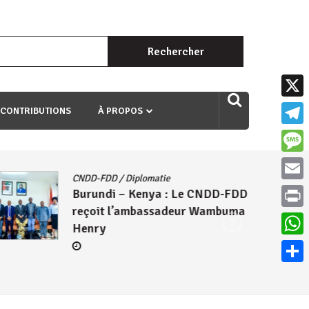
Rechercher :
uri ngaha ndagusigiye iki kibazo : Uriko ukora iki kugira ngo
X
 CONTRIBUTIONS
À PROPOS
Teleg
Mess
CNDD-FDD
/
Diplomatie
Email
Burundi – Kenya : Le CNDD-FDD
reçoit l’ambassadeur Wambuma
Print
Henry
What
Parta