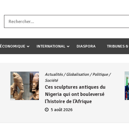
a ataco umariye umuryango wawe canke igihugu cakwibarutse .Wewe 
-ÉCONOMIQUE
INTERNATIONAL
DIASPORA
TRIBUNES &
Actualités
/
Globalisation
/
Politique
/
Société
Ces sculptures antiques du
Nigeria qui ont bouleversé
l’histoire de l’Afrique
5 août 2026