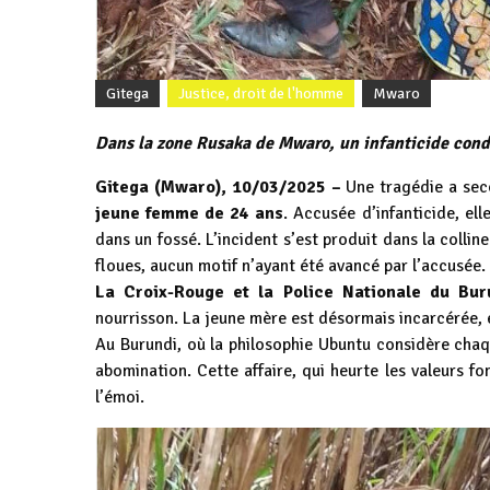
Gitega
Justice, droit de l'homme
Mwaro
Dans la zone Rusaka de Mwaro, un infanticide condu
Gitega (Mwaro), 10/03/2025 –
Une tragédie a seco
jeune femme de 24 ans
. Accusée d’infanticide, el
dans un fossé. L’incident s’est produit dans la colli
floues, aucun motif n’ayant été avancé par l’accusée.
La Croix-Rouge et la Police Nationale du Bur
nourrisson. La jeune mère est désormais incarcérée, et
Au Burundi, où la philosophie Ubuntu considère cha
abomination. Cette affaire, qui heurte les valeurs f
l’émoi.