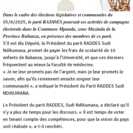
𝑫𝒂𝒏𝒔 𝒍𝒆 𝒄𝒂𝒅𝒓𝒆 𝒅𝒆𝒔 𝒆́𝒍𝒆𝒄𝒕𝒊𝒐𝒏𝒔 𝒍𝒆́𝒈𝒊𝒔𝒍𝒂𝒕𝒊𝒗𝒆𝒔 𝒆𝒕 𝒄𝒐𝒎𝒎𝒖𝒏𝒂𝒍𝒆𝒔 𝒅𝒖
05/6/2025, 𝒍𝒆 𝒑𝒂𝒓𝒕𝒊 𝑹𝑨𝑫𝑫𝑬𝑺 𝒑𝒐𝒖𝒓𝒔𝒖𝒊𝒕 𝒔𝒆𝒔 𝒂𝒄𝒕𝒊𝒗𝒊𝒕𝒆́𝒔 𝒅𝒆 𝒄𝒂𝒎𝒑𝒂𝒈𝒏𝒆
𝒆́𝒍𝒆𝒄𝒕𝒐𝒓𝒂𝒍𝒆 𝒅𝒂𝒏𝒔 𝒍𝒂 𝑪𝒐𝒎𝒎𝒖𝒏𝒆 𝑴𝒑𝒂𝒏𝒅𝒂, 𝒛𝒐𝒏𝒆 𝑴𝒖𝒛𝒊𝒏𝒅𝒂 𝒅𝒆 𝒍𝒂
𝑷𝒓𝒐𝒗𝒊𝒏𝒄𝒆 𝑩𝒖𝒃𝒂𝒏𝒛𝒂, 𝒆𝒏 𝒑𝒓𝒆́𝒔𝒆𝒏𝒄𝒆 𝒅𝒆𝒔 𝒎𝒆𝒎𝒃𝒓𝒆𝒔 𝒅𝒆 𝒄𝒆 𝒑𝒂𝒓𝒕𝒊.
S’il est élu Député, le Président du parti RADDES Sudi
Ndikumana, promet de payer les frais de scolarité de 10
enfants de Bubanza, jusqu’à l’Université, et que ces derniers
fréquentent au mieux la Faculté de médecine.
« Je ne leur promets pas de l’argent, mais je leur promets le
savoir, afin qu’ils reviennent ensuite soigner leur
communauté », a indiqué le Président du Parti RADDES Sudi
NDIKUMANA.
Le Président du parti RADDES, Sudi Ndikumana, a déclaré qu’il
n’y a plus de temps pour les discours. « Il est temps de voter
en tenant compte des compétences, pour que la vision du pays
soit réalisée », a-t-il renchéri.