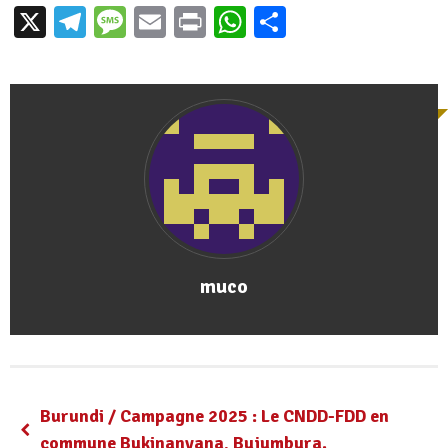
X
Telegram
Message
Email
Print
WhatsApp
Partager
muco
Burundi / Campagne 2025 : Le CNDD-FDD en
commune Bukinanyana, Bujumbura.