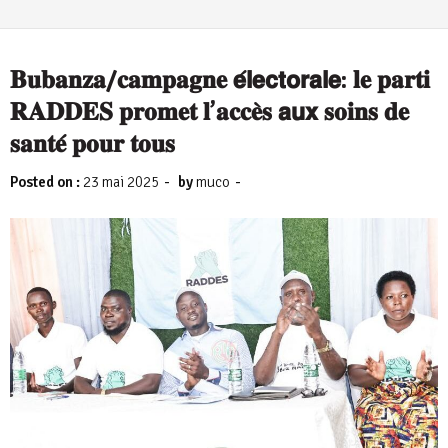
𝐁𝐮𝐛𝐚𝐧𝐳𝐚/𝐜𝐚𝐦𝐩𝐚𝐠𝐧𝐞 𝗲́𝗹𝗲𝗰𝘁𝗼𝗿𝗮𝗹𝗲: 𝐥𝐞 𝐩𝐚𝐫𝐭𝐢
𝐑𝐀𝐃𝐃𝐄𝐒 𝐩𝐫𝐨𝐦𝐞𝐭 𝐥’𝐚𝐜𝐜𝐞̀𝐬 𝗮𝘂𝘅 𝐬𝐨𝐢𝐧𝐬 𝐝𝐞
𝐬𝐚𝐧𝐭𝐞́ 𝐩𝐨𝐮𝐫 𝐭𝐨𝐮𝐬
-
-
Posted on :
23 mai 2025
by
muco