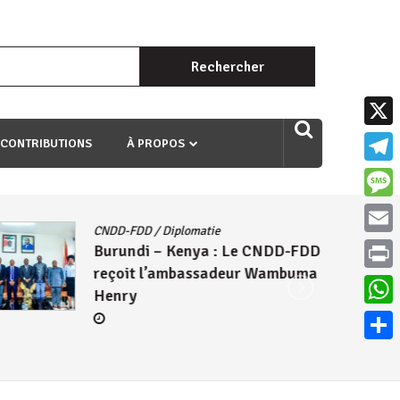
Rechercher :
uri ngaha ndagusigiye iki kibazo : Uriko ukora iki kugira ngo
X
 CONTRIBUTIONS
À PROPOS
Teleg
Mess
CNDD-FDD
/
Diplomatie
Email
Burundi – Kenya : Le CNDD-FDD
reçoit l’ambassadeur Wambuma
Print
Henry
What
Parta