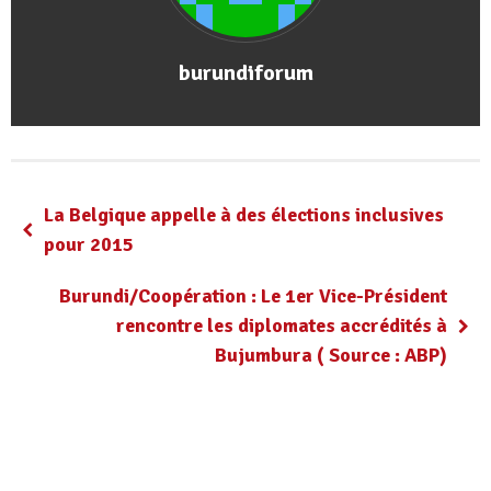
burundiforum
La Belgique appelle à des élections inclusives
pour 2015
Burundi/Coopération : Le 1er Vice-Président
rencontre les diplomates accrédités à
Bujumbura ( Source : ABP)