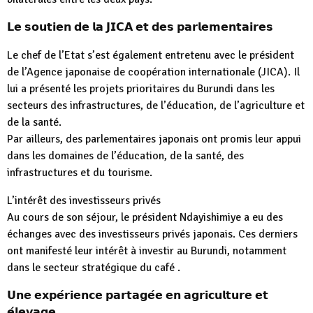
𝗟𝗲 𝘀𝗼𝘂𝘁𝗶𝗲𝗻 𝗱𝗲 𝗹𝗮 𝗝𝗜𝗖𝗔 𝗲𝘁 𝗱𝗲𝘀 𝗽𝗮𝗿𝗹𝗲𝗺𝗲𝗻𝘁𝗮𝗶𝗿𝗲𝘀
Le chef de l’Etat s’est également entretenu avec le président
de l’Agence japonaise de coopération internationale (JICA). Il
lui a présenté les projets prioritaires du Burundi dans les
secteurs des infrastructures, de l’éducation, de l’agriculture et
de la santé.
Par ailleurs, des parlementaires japonais ont promis leur appui
dans les domaines de l’éducation, de la santé, des
infrastructures et du tourisme.
L’intérêt des investisseurs privés
Au cours de son séjour, le président Ndayishimiye a eu des
échanges avec des investisseurs privés japonais. Ces derniers
ont manifesté leur intérêt à investir au Burundi, notamment
dans le secteur stratégique du café .
𝗨𝗻𝗲 𝗲𝘅𝗽𝗲́𝗿𝗶𝗲𝗻𝗰𝗲 𝗽𝗮𝗿𝘁𝗮𝗴𝗲́𝗲 𝗲𝗻 𝗮𝗴𝗿𝗶𝗰𝘂𝗹𝘁𝘂𝗿𝗲 𝗲𝘁
𝗲́𝗹𝗲𝘃𝗮𝗴𝗲