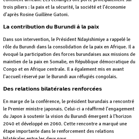
trois piliers : la paix et la sécurité, la société et l’économie
d’après Rosine Guillène Gatoni.
𝗟𝗮 𝗰𝗼𝗻𝘁𝗿𝗶𝗯𝘂𝘁𝗶𝗼𝗻 𝗱𝘂 𝗕𝘂𝗿𝘂𝗻𝗱𝗶 𝗮̀ 𝗹𝗮 𝗽𝗮𝗶𝘅
Dans son intervention, le Président Ndayishimiye a rappelé le
rôle du Burundi dans la consolidation de la paix en Afrique. Il a
évoqué la participation des forces burundaises aux missions de
maintien de la paix en Somalie, en République démocratique du
Congo et en Afrique centrale. Il a également mis en avant
l’accueil réservé par le Burundi aux réfugiés congolais.
𝗗𝗲𝘀 𝗿𝗲𝗹𝗮𝘁𝗶𝗼𝗻𝘀 𝗯𝗶𝗹𝗮𝘁𝗲́𝗿𝗮𝗹𝗲𝘀 𝗿𝗲𝗻𝗳𝗼𝗿𝗰𝗲́𝗲𝘀
En marge de la conférence, le président burundais a rencontré
le Premier ministre japonais. Celui-ci a réaffirmé l’engagement
du Japon à soutenir la vision du Burundi émergent à l’horizon
2040 et développé en 2060. Cette rencontre a marqué une
étape importante dans le renforcement des relations
bilatérales entre les deux pays.