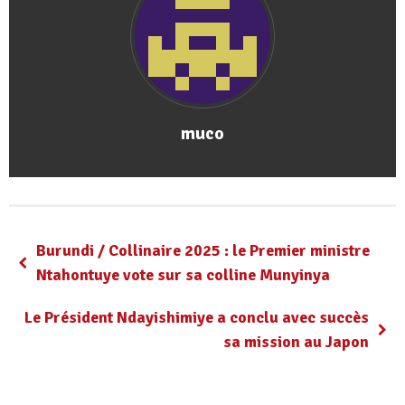
muco
Burundi / Collinaire 2025 : le Premier ministre
Ntahontuye vote sur sa colline Munyinya
Le Président Ndayishimiye a conclu avec succès
sa mission au Japon