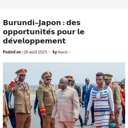
𝗕𝘂𝗿𝘂𝗻𝗱𝗶–𝗝𝗮𝗽𝗼𝗻 : 𝗱𝗲𝘀
𝗼𝗽𝗽𝗼𝗿𝘁𝘂𝗻𝗶𝘁𝗲́𝘀 𝗽𝗼𝘂𝗿 𝗹𝗲
𝗱𝗲́𝘃𝗲𝗹𝗼𝗽𝗽𝗲𝗺𝗲𝗻𝘁
-
-
Posted on :
26 août 2025
by
muco