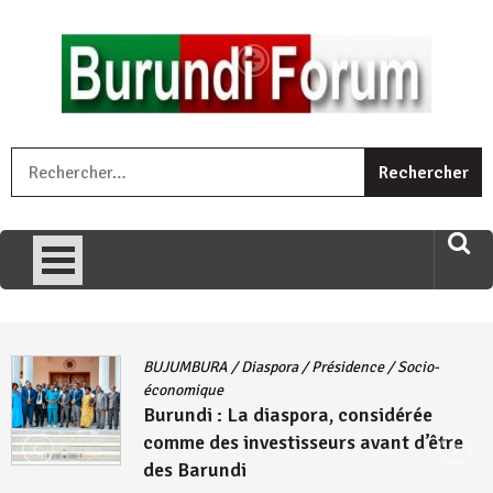
Skip
to
content
« Ingorane si ugupfa , ingorane ni ugupfa nabi ,gupfa ataco
R
umariye umuryango wawe canke igihugu cakwibarutse .Wewe
uri ngaha ndagusigiye iki kibazo : Uriko ukora iki kugira ngo
uzopfire neza umuryango n’igihugu cakwibarutse ? »
BUJUMBURA
/
Diaspora
/
Présidence
/
Socio-
économique
Burundi : La diaspora, considérée
comme des investisseurs avant d’être
des Barundi