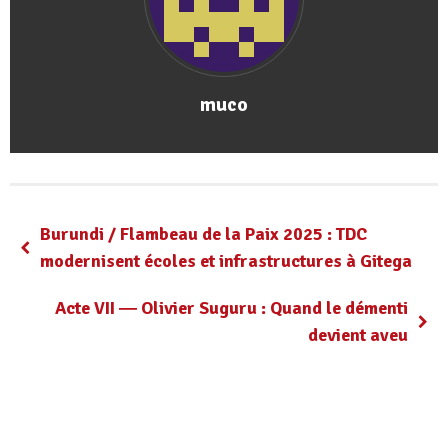
muco
Burundi / Flambeau de la Paix 2025 : TDC
modernisent écoles et infrastructures à Gitega
Acte VII ― Olivier Suguru : Quand le démenti
devient aveu