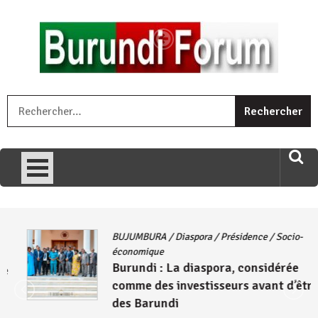
Skip
to
content
« Ingorane si ugupfa , ingorane ni ugupfa nabi ,gupfa ataco
R
umariye umuryango wawe canke igihugu cakwibarutse .Wewe
uri ngaha ndagusigiye iki kibazo : Uriko ukora iki kugira ngo
uzopfire neza umuryango n’igihugu cakwibarutse ? »
BUJUMBURA
/
Diaspora
/
Présidence
/
Socio-
économique
Burundi : La diaspora, considérée
comme des investisseurs avant d’être
des Barundi