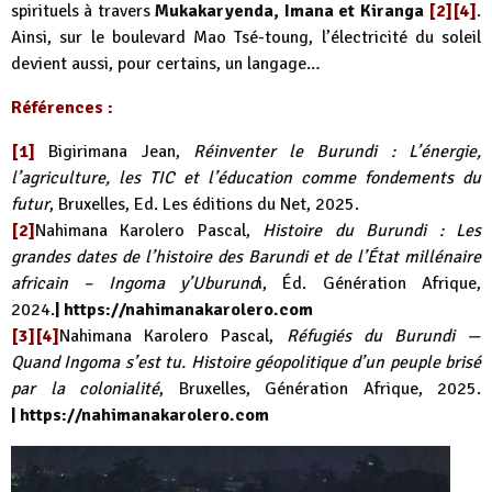
spirituels à travers
Mukakaryenda, Imana et Kiranga
[2][4]
.
Ainsi, sur le boulevard Mao Tsé-toung, l’électricité du soleil
devient aussi, pour certains, un langage…
Références :
[1]
Bigirimana Jean,
Réinventer le Burundi : L’énergie,
l’agriculture, les TIC et l’éducation comme fondements du
futur
, Bruxelles, Ed. Les éditions du Net, 2025.
[2]
Nahimana Karolero Pascal,
Histoire du Burundi : Les
grandes dates de l’histoire des Barundi et de l’État millénaire
africain – Ingoma y’Uburund
i, Éd. Génération Afrique,
2024.
|
https://nahimanakarolero.com
[3][4]
Nahimana Karolero Pascal,
Réfugiés du Burundi —
Quand Ingoma s’est tu. Histoire géopolitique d’un peuple brisé
par la colonialité
, Bruxelles, Génération Afrique, 2025.
|
https://nahimanakarolero.com