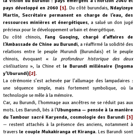
la Vision du Burundi : pays émergent à l’horizon 2040 et
pays développé en 2060
[1]
. Du côté burundais,
Ndayizeye
Martin, Secrétaire permanent en charge de l’eau, des
ressources minières et énergétiques
, a salué un don jugé
précieux pour le développement urbain et énergétique.
Du côté chinois,
Fang Guoqing, chargé d’affaires de
l’Ambassade de Chine au Burundi
, a réaffirmé la solidité des
relations entre le peuple Murundi (Burundais) et le peuple
chinois, évoquant «
la profondeur historique des deux
civilisations
», la Chine et
le Burundi millénaire (Ingoma
y’Uburundi)
[2]
.
La cérémonie s’est achevée par l’allumage des lampadaires :
une séquence simple, mais fortement symbolique, où la
technologie se mêle à la mémoire.
Car, au Burundi, l’hommage aux ancêtres ne se réduit pas aux
mots. Les Barundi, liés à l’
Ubungoma — pensée à la manière
du Tambour sacré Karyenda, cosmologie des Barundi
[3]
— restent attachés à la présence des anciens, notamment à
travers
le couple Mukakiranga et Kiranga
. Les Barundi sont