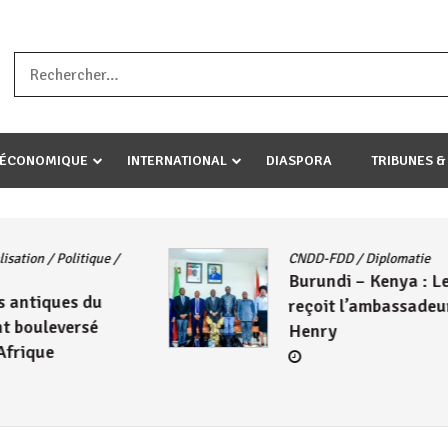
a ataco umariye umuryango wawe canke igihugu cakwibarutse .Wewe 
-ÉCONOMIQUE
INTERNATIONAL
DIASPORA
TRIBUNES &
Actualités
/
East African Community
/
DD
Politique
/
Société
/
UA
Le Président Évariste
ma
Ndayishimiye échange avec
Mahamadou Issoufou sur les
avancées de la ZLECAF
4 août 2026