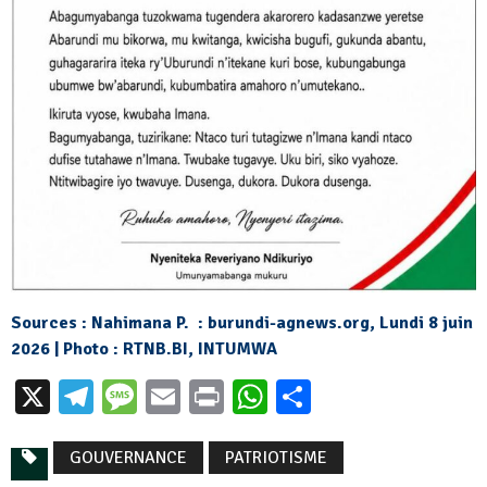
Sources : Nahimana P. : burundi-agnews.org, Lundi 8 juin
2026 | Photo : RTNB.BI, INTUMWA
X
Telegram
Message
Email
Print
WhatsApp
Partager
GOUVERNANCE
PATRIOTISME