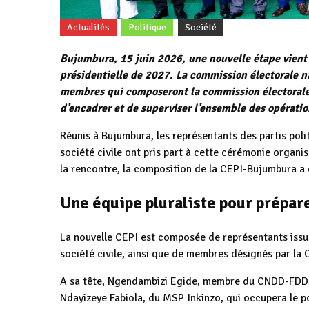
Actualités
Politique
Société
Bujumbura, 15 juin 2026, une nouvelle étape vient d
présidentielle de 2027. La commission électorale n
membres qui composeront la commission électorale
d’encadrer et de superviser l’ensemble des opératio
Réunis à Bujumbura, les représentants des partis poli
société civile ont pris part à cette cérémonie organi
la rencontre, la composition de la CEPI-Bujumbura a ét
Une équipe pluraliste pour prépare
La nouvelle CEPI est composée de représentants issus d
société civile, ainsi que de membres désignés par la 
A sa tête, Ngendambizi Egide, membre du CNDD-FDD, a
Ndayizeye Fabiola, du MSP Inkinzo, qui occupera le p