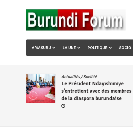
Skip
to
content
« Ingorane si ugupfa , ingorane ni ugupfa nabi ,gupf
uzopfire neza umuryango n’igihugu cakwibarutse ? »
AMAKURU
LA UNE
POLITIQUE
SOCIO
dence
/
Actualités
/
Société
Le Président Ndayishimiye
s’entretient avec des membres
de la diaspora burundaise
re des