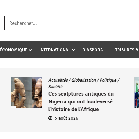
a ataco umariye umuryango wawe canke igihugu cakwibarutse .Wewe 
-ÉCONOMIQUE
INTERNATIONAL
DIASPORA
TRIBUNES &
Actualités
/
Globalisation
/
Politique
/
Société
Ces sculptures antiques du
Nigeria qui ont bouleversé
l’histoire de l’Afrique
5 août 2026