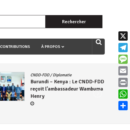
Rechercher :
uri ngaha ndagusigiye iki kibazo : Uriko ukora iki kugira ngo
X
 CONTRIBUTIONS
À PROPOS
Teleg
Mess
CNDD-FDD
/
Diplomatie
Email
Burundi – Kenya : Le CNDD-FDD
reçoit l’ambassadeur Wambuma
Print
Henry
What
Parta