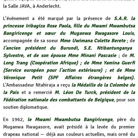
la Salle JAVA, à Anderlecht.
L’événement a été marqué par la présence de
S.A.R. la
princesse Iribagiza Rose Paola, fille du Mwami Mwambutsa
Bangiricenge et sœur du Muganwa Rwagasore Louis
,
accompagnée de sa soeur
Mme Uwimana Colette Berete
; de
l’ancien président du Burundi, S.E. Ntibantunganya
Sylvestre, et de son épouse Mme Minani Pascasie
; de
M.
Long Trang (Coopération Afrique) ; de Mme Yamina Guerfi
(Service européen pour l’action extérieure) ; et de Mme
Véronique Petit (SPF Affaires étrangères belges).
L’Ambassadeur Ntahiraja a reçu
la Médaille de la Colombe de
la Paix
et a remercié
M. Léon De Turck, président de la
Fédération nationale des combattants de Belgique
, pour son
soutien diplomatique.
En 1962,
le Mwami Mwambutsa Bangiricenge
, père du
Muganwa Rwagasore, avait présidé à la levée du premier
drapeau national — déjà aux couleurs actuelles, mais orné du