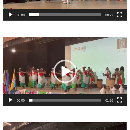
00:00
00:27
Lecteur
vidéo
00:00
01:26
Lecteur