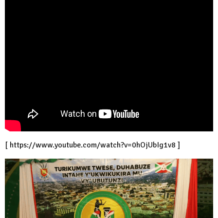
[
https://www.youtube.com/watch?v=0hOjUbIg1v8
]