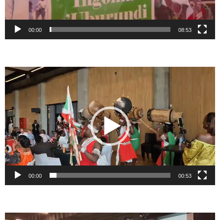
00:00
08:53
Lecteur
vidéo
00:00
00:53
Lecteur