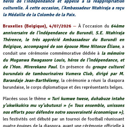
héros de l’indépendance et appelle à la réappropriation
culturelle. À cette occasion, l’Ambassadeur Ntahiraja a reçu
la Médaille de la Colombe de la Paix.
Bruxelles (Belgique), 4/07/2026
—
À l’occasion du
64ème
anniversaire de l’indépendance du Burundi
,
S.E. Ntahiraja
Thérence, le très apprécié Ambassadeur du Burundi en
Belgique, accompagné de son épouse Mme Nitonze Éliane
,
a
conduit une cérémonie commémorative dédiée à
la mémoire
du Muganwa Rwagasore Louis, héros de l’indépendance, et
de l’Hon. Mirerekano Paul
. En présence du
groupe culturel
burundais de tambourinaires Vumera Club, dirigé par M.
Barandaje Jean-Barthélemy
, la cérémonie a réuni la diaspora
burundaise, le corps diplomatique et des représentants belges.
Placées sous le thème
« Turi kumwe twese, duhabuze intahe
y’ukwikukira mu vy’ubutunzi » (« Tous ensemble, unissons
nos efforts pour défendre notre souveraineté économique »)
,
les festivités ont débuté par un tournoi de football réunissant
quatre équipes de la diaspora, avant une cérémonie officielle à