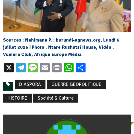
Sources : Nahimana P. :
burundi-agnews.org
,
Lundi 6
juillet 2026 | Photo : Ntare Rushatsi House, Vidéo :
Vumera Club, Afrique Europe Média
X
Telegram
Message
Email
Print
WhatsApp
Partager
DIASPORA
GUERRE GEOPOLITIQUE
HISTOIRE
Société & Culture