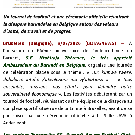
Un tournoi de football et une cérémonie officielle réuniront
la diaspora burundaise en Belgique autour des valeurs
d’unité, de travail et de progrès.
Bruxelles (Belgique), 3/07/2026 (BDIAGNEWS) —
À
l’occasion du 64ème anniversaire de l’indépendance du
Burundi,
S.E. Ntahiraja Thérence, le très apprécié
Ambassadeur du Burundi en Belgique
, organise une journée
de célébration placée sous le thème :
« Turi kumwe twese,
duhabuze intahe y’ukwikukira mu vy’ubutunzi »
— «
Tous
ensemble, unissons nos efforts pour défendre notre
souveraineté économique
». Les festivités débuteront par un
tournoi de football réunissant quatre équipes de la diaspora au
complexe sportif situé rue de la Limite à Bruxelles, avant de se
poursuivre par une cérémonie officielle à la Salle JAVA à
Anderlecht.