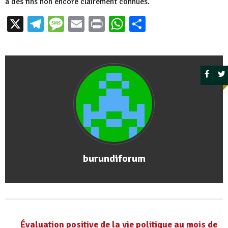
à des fins non encore clairement connues.
X
Telegram
Message
Email
Print
WhatsApp
Partager
burundiforum
Évaluation positive de la vie politique au mois de