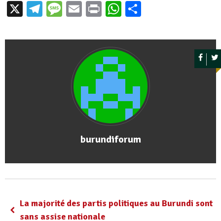
X
Telegram
Message
Email
Print
WhatsApp
Partager
burundiforum
La majorité des partis politiques au Burundi sont
sans assise nationale