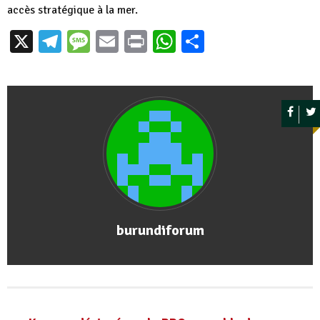
accès stratégique à la mer.
X
Telegram
Message
Email
Print
WhatsApp
Partager
burundiforum