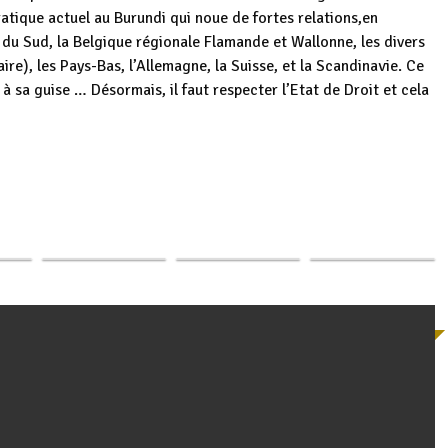
atique actuel au Burundi qui noue de fortes relations,en
ue du Sud, la Belgique régionale Flamande et Wallonne, les divers
re), les Pays-Bas, l’Allemagne, la Suisse, et la Scandinavie. Ce
t à sa guise … Désormais, il faut respecter l’Etat de Droit et cela
Le Burundi
Le Burundi
p
ger
uye,
Burundi / Rwanda
Président de la
accueille la 3ème
oque
– Union africaine :
3ème Commission
Édition du
rès…
Désaccords…
pour la…
Dialogue…