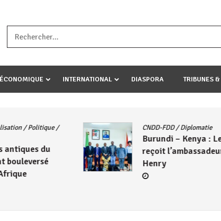
a ataco umariye umuryango wawe canke igihugu cakwibarutse .Wewe 
-ÉCONOMIQUE
INTERNATIONAL
DIASPORA
TRIBUNES &
CNDD-FDD
/
Diplomatie
Burundi – Kenya : Le CNDD-FDD
reçoit l’ambassadeur Wambuma
Henry