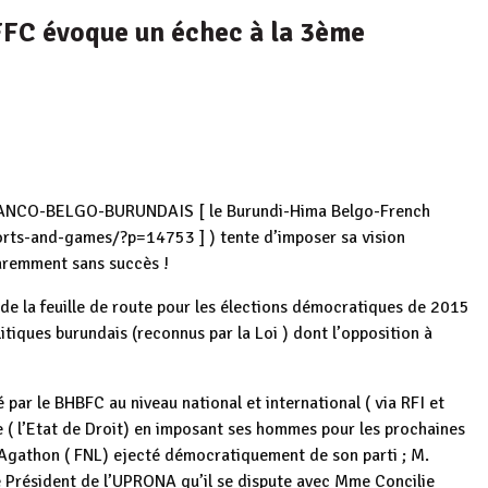
FFC évoque un échec à la 3ème
 FRANCO-BELGO-BURUNDAIS [ le Burundi-Hima Belgo-French
rts-and-games/?p=14753 ] ) tente d’imposer sa vision
paremment sans succès !
de la feuille de route pour les élections démocratiques de 2015
itiques burundais (reconnus par la Loi ) dont l’opposition à
 par le BHBFC au niveau national et international ( via RFI et
se ( l’Etat de Droit) en imposant ses hommes pour les prochaines
 Agathon ( FNL) ejecté démocratiquement de son parti ; M.
e Président de l’UPRONA qu’il se dispute avec Mme Concilie