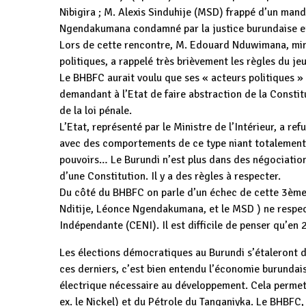
Nibigira ; M. Alexis Sinduhije (MSD) frappé d’un man
Ngendakumana condamné par la justice burundaise e
Lors de cette rencontre, M. Edouard Nduwimana, minis
politiques, a rappelé très brièvement les règles du 
Le BHBFC aurait voulu que ses « acteurs politiques » 
demandant à l’Etat de faire abstraction de la Constituti
de la loi pénale.
L’Etat, représenté par le Ministre de l’Intérieur, a re
avec des comportements de ce type niant totalement l
pouvoirs… Le Burundi n’est plus dans des négociatio
d’une Constitution. Il y a des règles à respecter.
Du côté du BHBFC on parle d’un échec de cette 3ème 
Nditije, Léonce Ngendakumana, et le MSD ) ne respect
Indépendante (CENI). Il est difficile de penser qu’en
Les élections démocratiques au Burundi s’étaleront 
ces derniers, c’est bien entendu l’économie burundai
électrique nécessaire au développement. Cela permet
ex. le Nickel) et du Pétrole du Tanganiyka. Le BHBFC