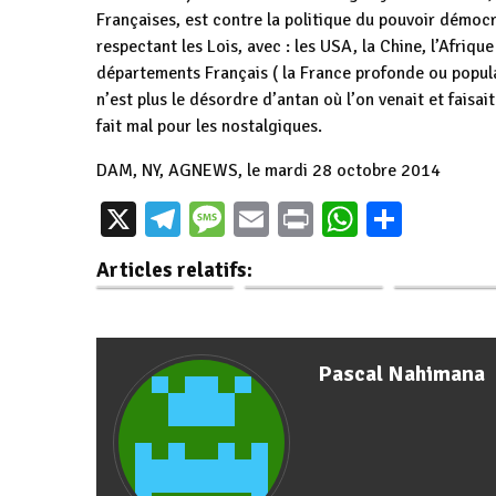
Françaises, est contre la politique du pouvoir démocr
respectant les Lois, avec : les USA, la Chine, l’Afriq
départements Français ( la France profonde ou populai
n’est plus le désordre d’antan où l’on venait et faisai
fait mal pour les nostalgiques.
DAM, NY, AGNEWS, le mardi 28 octobre 2014
X
Telegram
Message
Email
Print
WhatsAp
Parta
Burundi : 10 ans
Burundi / 13-05-
Burundi : A B
après l'échec de la
2015 : Échec d'un
Ndikuriyo év
Articles relatifs:
révolution…
coup d'État…
les défis ap
Pascal Nahimana