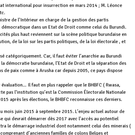
dat international pour insurrection en mars 2014 ; M. Léonce
tc.
tre de l’Intérieur en charge de la gestion des partis
jeu démocratique dans un Etat de Droit comme celui du Burundi.
cités plus haut reviennent sur la scène politique burundaise en
on, de la loi sur les partis politiques, de la loi électorale , et
fusé catégoriquement. Car, il faut éviter l’anarchie au Burundi
a démocratie burundaise, l’Etat de Droit et la séparation des
ns de paix comme à Arusha car depuis 2005, ce pays dispose
évaluation… Il faut en plus rappeler que le BHBFC ( Rwasa,
e pas l’institution qu’est la Commission Électorale Nationale
 2015 après les élections, le BHBFC reconnaisse ces derniers.
du mois juin 2015 à septembre 2015. L’enjeu actuel autour de
se qui devrait démarrer dès 2017 avec l’accès au potentiel
tra le démarrage industriel dont notamment celui des minerais (
, comprenant d’anciennes familles de colons Belges et