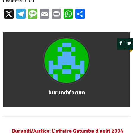
Ecouter sur RFI
X
Telegram
Message
Email
Print
WhatsApp
Partager
burundiforum
Burundi/Justice: L’affaire Gatumba d’août 2004