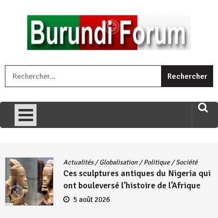
Skip
to
content
« Ingorane si ugupfa , ingorane ni ugupfa nabi ,gupfa ataco
R
umariye umuryango wawe canke igihugu cakwibarutse .Wewe
uri ngaha ndagusigiye iki kibazo : Uriko ukora iki kugira ngo
uzopfire neza umuryango n’igihugu cakwibarutse ? »
Actualités
/
Globalisation
/
Politique
/
Société
Ces sculptures antiques du Nigeria qui
ont bouleversé l’histoire de l’Afrique
5 août 2026