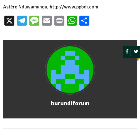
Astère Nduwamungu, http://www.ppbdi.com
X
Telegram
Message
Email
Print
WhatsApp
Partager
burundiforum