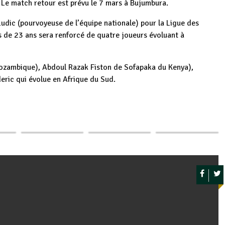
s. Le match retour est prévu le 7 mars à Bujumbura.
udic (pourvoyeuse de l’équipe nationale) pour la Ligue des
s de 23 ans sera renforcé de quatre joueurs évoluant à
Mozambique), Abdoul Razak Fiston de Sofapaka du Kenya),
ric qui évolue en Afrique du Sud.
orts
Burundi :
p
ger
le
Burundi : Le CNJB
Le CDC Afrique
Bazombanza
s'engage dans le
s'engage à soutenir
Prosper s'engage
…
développement…
le Burundi dans…
dans les…