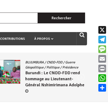
Rechercher :
uri ngaha ndagusigiye iki kibazo : Uriko ukora iki kugira ngo
X
 CONTRIBUTIONS
À PROPOS
Teleg
Mess
BUJUMBURA
/
CNDD-FDD
/
Guerre
Email
Géopolitique
/
Politique
/
Présidence
Burundi : Le CNDD-FDD rend
Print
hommage au Lieutenant-
Général Nshimirimana Adolphe
What
Parta