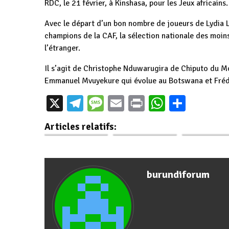
RDC, le 21 février, à Kinshasa, pour les Jeux africain
Avec le départ d’un bon nombre de joueurs de Lydia L
champions de la CAF, la sélection nationale des moin
l’étranger.
Il s’agit de Christophe Nduwarugira de Chiputo du 
Emmanuel Mvuyekure qui évolue au Botswana et Fréde
Jeunesse, sp
X
Telegram
Message
Email
Print
WhatsAp
Parta
Burundi / Guerre
Burundi / France :
et culture : 
du Kivu (RDC) :
Ministre des
ministère
Articles relatifs:
Avancée de la…
Sports avec les…
renforce
burundiforum