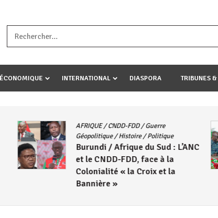
a ataco umariye umuryango wawe canke igihugu cakwibarutse .Wewe 
-ÉCONOMIQUE
INTERNATIONAL
DIASPORA
TRIBUNES &
AFRIQUE
/
CNDD-FDD
/
Guerre
Géopolitique
/
Histoire
/
Politique
Burundi / Afrique du Sud : L’ANC
et le CNDD-FDD, face à la
Colonialité « la Croix et la
Bannière »