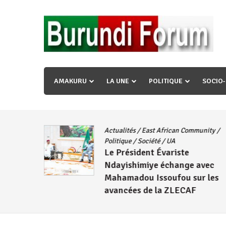
Skip
to
content
« Ingorane si ugupfa , ingorane ni ugupfa nabi ,gupf
uzopfire neza umuryango n’igihugu cakwibarutse ? »
AMAKURU
LA UNE
POLITIQUE
SOCIO
Actualités
/
East African Community
/
CNDD-FDD
Politique
/
Société
/
UA
Le Président Évariste
Wambuma
Ndayishimiye échange avec
Mahamadou Issoufou sur les
avancées de la ZLECAF
4 août 2026