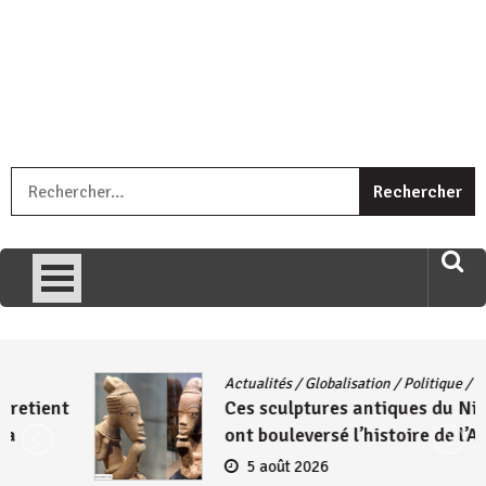
« Ingorane si ugupfa , ingorane ni ugupfa nabi ,gupfa ataco
R
umariye umuryango wawe canke igihugu cakwibarutse .Wewe
uri ngaha ndagusigiye iki kibazo : Uriko ukora iki kugira ngo
uzopfire neza umuryango n’igihugu cakwibarutse ? »
Actualités
/
Globalisation
/
Politique
/
Société
Ces sculptures antiques du Nigeria qui
ont bouleversé l’histoire de l’Afrique
5 août 2026