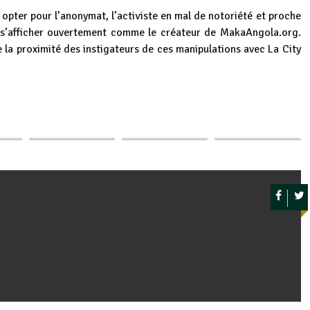
é opter pour l’anonymat, l’activiste en mal de notoriété et proche
 s’afficher ouvertement comme le créateur de MakaAngola.org.
 la proximité des instigateurs de ces manipulations avec La City
Burundi / RDC :
Burundi, Uburundi :
p
ger
tte
Goma, Bukavu,
Ikibanza
Burundi, Uburundi
meurs
Uvira résistent
c’ubukerarugendo
/ Ikoranabuhanga :
ns à…
aux…
gifise…
Lumitel…