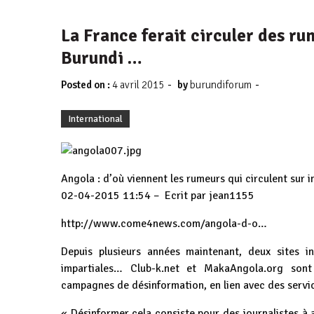
La France ferait circuler des ru
Burundi …
-
-
Posted on :
4 avril 2015
by
burundiforum
International
Angola : d’où viennent les rumeurs qui circulent sur i
02-04-2015 11:54 – Ecrit par jean1155
http://www.come4news.com/angola-d-o…
Depuis plusieurs années maintenant, deux sites i
impartiales… Club-k.net et MakaAngola.org son
campagnes de désinformation, en lien avec des servi
« Désinformer cela consiste pour des journalistes à