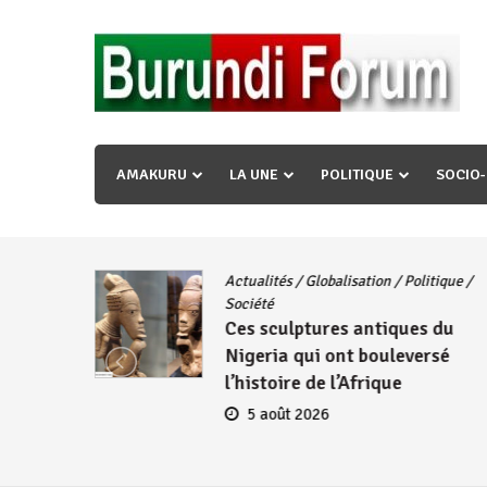
Skip
to
content
« Ingorane si ugupfa , ingorane ni ugupfa nabi ,gupf
uzopfire neza umuryango n’igihugu cakwibarutse ? »
AMAKURU
LA UNE
POLITIQUE
SOCIO
Actualités
/
Globalisation
/
Politique
/
iye
Société
Ces sculptures antiques du
embres
Nigeria qui ont bouleversé
se
l’histoire de l’Afrique
5 août 2026