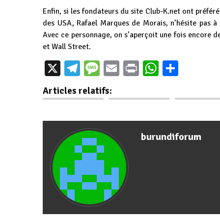
Enfin, si les fondateurs du site Club-K.net ont préfér
des USA, Rafael Marques de Morais, n’hésite pas à
Avec ce personnage, on s’aperçoit une fois encore de
et Wall Street.
Burundi / Rwanda :
X
Telegram
Message
Email
Print
WhatsAp
Parta
Démenti ferme à
Burundi-SpaceX :
Burundi : Lu
l'UA concernant
Un espoir pour un
contre les ru
Articles relatifs:
les FDLR.
Internet abordable
sur les vacci
burundiforum