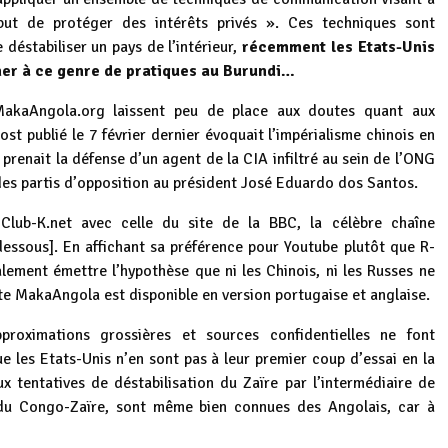
but de protéger des intérêts privés ». Ces techniques sont
 déstabiliser un pays de l’intérieur,
récemment les Etats-Unis
ner à ce genre de pratiques au Burundi…
 MakaAngola.org laissent peu de place aux doutes quant aux
st publié le 7 février dernier évoquait l’impérialisme chinois en
prenait la défense d’un agent de la CIA infiltré au sein de l’ONG
des partis d’opposition au président José Eduardo dos Santos.
Club-K.net avec celle du site de la BBC, la célèbre chaîne
dessous]. En affichant sa préférence pour Youtube plutôt que R-
lement émettre l’hypothèse que ni les Chinois, ni les Russes ne
ite MakaAngola est disponible en version portugaise et anglaise.
pproximations grossières et sources confidentielles ne font
 les Etats-Unis n’en sont pas à leur premier coup d’essai en la
ux tentatives de déstabilisation du Zaïre par l’intermédiaire de
 du Congo-Zaïre, sont même bien connues des Angolais, car à