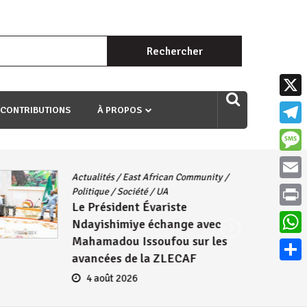
Rechercher :
uri ngaha ndagusigiye iki kibazo : Uriko ukora iki kugira ngo
X
 CONTRIBUTIONS
À PROPOS
Teleg
Mess
Actualités
/
East African Community
/
Email
Politique
/
Société
/
UA
Le Président Évariste
Print
Ndayishimiye échange avec
Mahamadou Issoufou sur les
What
avancées de la ZLECAF
Parta
4 août 2026