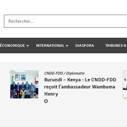
a ataco umariye umuryango wawe canke igihugu cakwibarutse .Wewe 
-ÉCONOMIQUE
INTERNATIONAL
DIASPORA
TRIBUNES &
CNDD-FDD
/
Diplomatie
Burundi – Kenya : Le CNDD-FDD
reçoit l’ambassadeur Wambuma
Henry