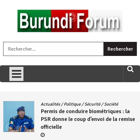
Skip
to
content
« Ingorane si ugupfa , ingorane ni ugupfa nabi ,gupfa ataco
R
umariye umuryango wawe canke igihugu cakwibarutse .Wewe
uri ngaha ndagusigiye iki kibazo : Uriko ukora iki kugira ngo
uzopfire neza umuryango n’igihugu cakwibarutse ? »
Actualités
/
Politique
/
Sécurité
/
Société
Permis de conduire biométriques : la
PSR donne le coup d’envoi de la remise
officielle