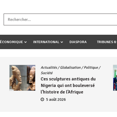
a ataco umariye umuryango wawe canke igihugu cakwibarutse .Wewe 
-ÉCONOMIQUE
INTERNATIONAL
DIASPORA
TRIBUNES &
Actualités
/
Globalisation
/
Politique
/
Société
Ces sculptures antiques du
Nigeria qui ont bouleversé
l’histoire de l’Afrique
5 août 2026