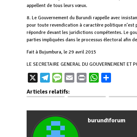
appellent de tous leurs vœux.
8. Le Gouvernement du Burundi rappelle avec insistan
pour toute revendication à caractère politique n’est 
répondre devant les juridictions compétentes. Le go
parties impliquées dans le processus électoral afin de
Fait à Bujumbura, le 29 avril 2015
LE SECRETAIRE GENERAL DU GOUVERNEMENT ET PO
Sénat: trois
Les person
X
Telegram
Message
Email
Print
WhatsAp
Parta
membres du
Situation des
retirées de 
Gouvernement
droits de l’Homme
situation de 
Articles relatifs:
expliquent la…
au Burundi : Des…
en…
burundiforum