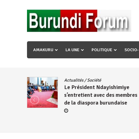
Skip
to
content
« Ingorane si ugupfa , ingorane ni ugupfa nabi ,gupf
uzopfire neza umuryango n’igihugu cakwibarutse ? »
AMAKURU
LA UNE
POLITIQUE
SOCIO
dence
/
Actualités
/
Société
Le Président Ndayishimiye
s’entretient avec des membres
de la diaspora burundaise
re des