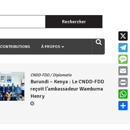
Rechercher :
uri ngaha ndagusigiye iki kibazo : Uriko ukora iki kugira ngo
X
 CONTRIBUTIONS
À PROPOS
Teleg
Mess
CNDD-FDD
/
Diplomatie
Email
Burundi – Kenya : Le CNDD-FDD
reçoit l’ambassadeur Wambuma
Print
Henry
What
Parta