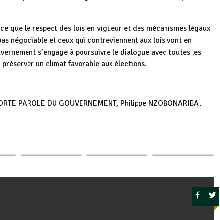
ce que le respect des lois en vigueur et des mécanismes légaux
pas négociable et ceux qui contreviennent aux lois vont en
uvernement s’engage à poursuivre le dialogue avec toutes les
 préserver un climat favorable aux élections.
RTE PAROLE DU GOUVERNEMENT, Philippe NZOBONARIBA.
nes
La situation
Le Chef de l’Etat
Burundi : Le Sénat
p
ger
la
sécuritaire à l’Est
Evariste
saisi du rapport
rue
de la RDC au
Ndayishimiye
CVR 2024-2025
menu…
échange sur…
sur 1972