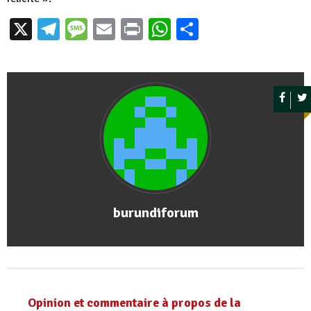
X
Telegram
Message
Email
Print
WhatsApp
Partager
burundiforum
Opinion et commentaire à propos de la