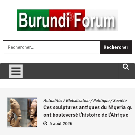
Skip
to
content
« Ingorane si ugupfa , ingorane ni ugupfa nabi ,gupfa ataco
R
umariye umuryango wawe canke igihugu cakwibarutse .Wewe
uri ngaha ndagusigiye iki kibazo : Uriko ukora iki kugira ngo
uzopfire neza umuryango n’igihugu cakwibarutse ? »
Actualités
/
Globalisation
/
Politique
/
Société
Ces sculptures antiques du Nigeria qui
ont bouleversé l’histoire de l’Afrique
5 août 2026