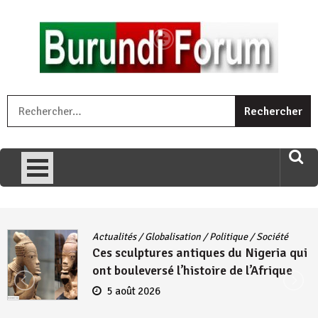
Skip
to
content
« Ingorane si ugupfa , ingorane ni ugupfa nabi ,gupfa ataco
R
umariye umuryango wawe canke igihugu cakwibarutse .Wewe
uri ngaha ndagusigiye iki kibazo : Uriko ukora iki kugira ngo
uzopfire neza umuryango n’igihugu cakwibarutse ? »
Actualités
/
Globalisation
/
Politique
/
Société
Ces sculptures antiques du Nigeria qui
ont bouleversé l’histoire de l’Afrique
5 août 2026