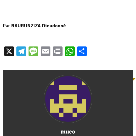
Par
NKURUNZIZA Dieudonné
X
Telegram
Message
Email
Print
WhatsApp
Partager
muco