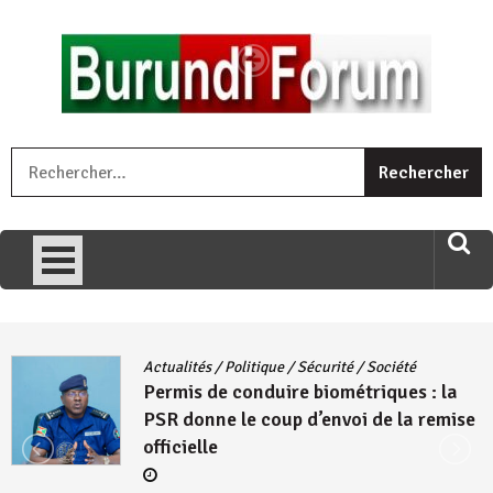
Skip
to
content
« Ingorane si ugupfa , ingorane ni ugupfa nabi ,gupfa ataco
R
umariye umuryango wawe canke igihugu cakwibarutse .Wewe
uri ngaha ndagusigiye iki kibazo : Uriko ukora iki kugira ngo
uzopfire neza umuryango n’igihugu cakwibarutse ? »
Actualités
/
Politique
/
Sécurité
/
Société
Permis de conduire biométriques : la
PSR donne le coup d’envoi de la remise
officielle