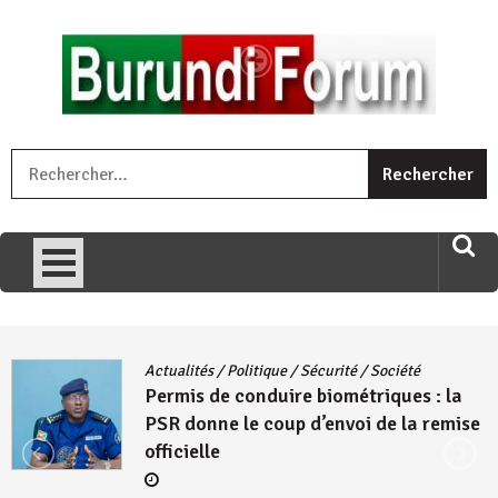
Skip
to
content
« Ingorane si ugupfa , ingorane ni ugupfa nabi ,gupfa ataco
R
umariye umuryango wawe canke igihugu cakwibarutse .Wewe
uri ngaha ndagusigiye iki kibazo : Uriko ukora iki kugira ngo
uzopfire neza umuryango n’igihugu cakwibarutse ? »
Actualités
/
Politique
/
Sécurité
/
Société
Permis de conduire biométriques : la
PSR donne le coup d’envoi de la remise
officielle