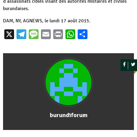
d’assassinats ciblés visant des autorités militaires et civiles
burundaises.
DAM, NY, AGNEWS, le lundi 17 août 2015.
X
Telegram
Message
Email
Print
WhatsApp
Partager
burundiforum