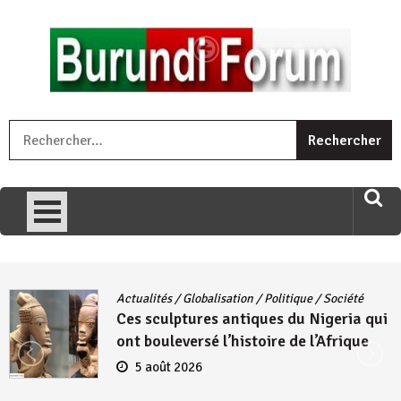
Skip
to
content
« Ingorane si ugupfa , ingorane ni ugupfa nabi ,gupfa ataco
R
umariye umuryango wawe canke igihugu cakwibarutse .Wewe
uri ngaha ndagusigiye iki kibazo : Uriko ukora iki kugira ngo
uzopfire neza umuryango n’igihugu cakwibarutse ? »
Actualités
/
Globalisation
/
Politique
/
Société
Ces sculptures antiques du Nigeria qui
ont bouleversé l’histoire de l’Afrique
5 août 2026