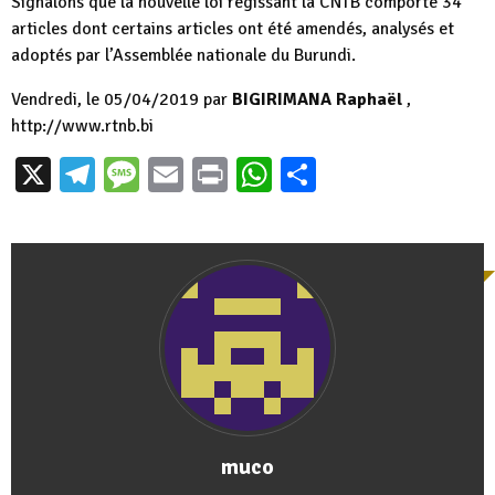
Signalons que la nouvelle loi régissant la CNTB comporte 34
articles dont certains articles ont été amendés, analysés et
adoptés par l’Assemblée nationale du Burundi.
Vendredi, le 05/04/2019 par
BIGIRIMANA Raphaël
,
http://www.rtnb.bi
X
Telegram
Message
Email
Print
WhatsApp
Partager
muco