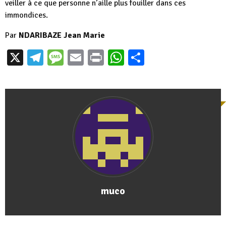
veiller à ce que personne n’aille plus fouiller dans ces
immondices.
Par
NDARIBAZE Jean Marie
X
Telegram
Message
Email
Print
WhatsApp
Partager
muco