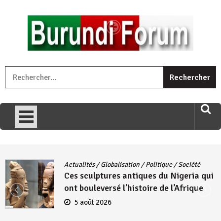
Skip
to
content
« Ingorane si ugupfa , ingorane ni ugupfa nabi ,gupfa ataco
R
umariye umuryango wawe canke igihugu cakwibarutse .Wewe
uri ngaha ndagusigiye iki kibazo : Uriko ukora iki kugira ngo
uzopfire neza umuryango n’igihugu cakwibarutse ? »
Actualités
/
Globalisation
/
Politique
/
Société
Ces sculptures antiques du Nigeria qui
ont bouleversé l’histoire de l’Afrique
5 août 2026