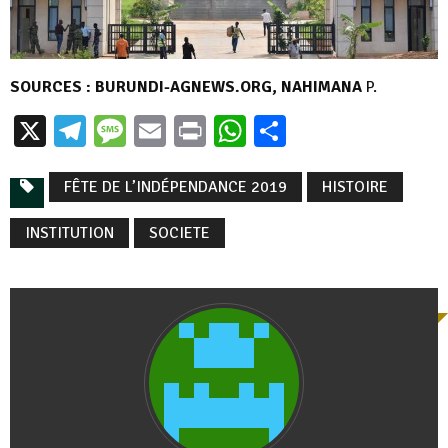
SOURCES : BURUNDI-AGNEWS.ORG, NAHIMANA
P.
X
Telegram
Message
Email
Print
WhatsApp
Partager
FÊTE DE L’INDÉPENDANCE 2019
HISTOIRE
INSTITUTION
SOCIETE