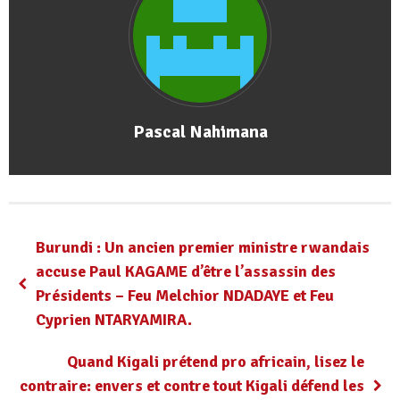
Pascal Nahimana
Burundi : Un ancien premier ministre rwandais
accuse Paul KAGAME d’être l’assassin des
Présidents – Feu Melchior NDADAYE et Feu
Cyprien NTARYAMIRA.
Quand Kigali prétend pro africain, lisez le
contraire: envers et contre tout Kigali défend les