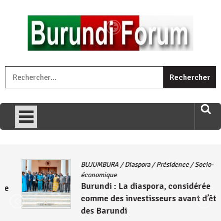
Skip
to
content
« Ingorane si ugupfa , ingorane ni ugupfa nabi ,gupfa ataco
R
umariye umuryango wawe canke igihugu cakwibarutse .Wewe
uri ngaha ndagusigiye iki kibazo : Uriko ukora iki kugira ngo
uzopfire neza umuryango n’igihugu cakwibarutse ? »
BUJUMBURA
/
Diaspora
/
Présidence
/
Socio-
économique
Burundi : La diaspora, considérée
comme des investisseurs avant d’être
des Barundi