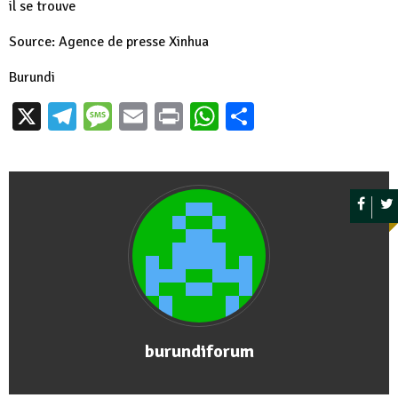
il se trouve
Source: Agence de presse Xinhua
Burundi
X
Telegram
Message
Email
Print
WhatsApp
Partager
burundiforum