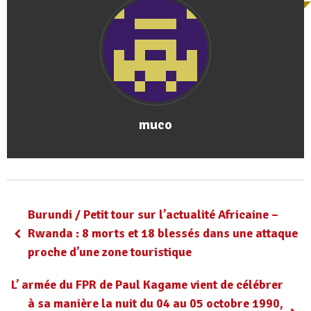
muco
Burundi / Petit tour sur l’actualité Africaine –
Rwanda : 8 morts et 18 blessés dans une attaque
proche d’une zone touristique
L’ armée du FPR de Paul Kagame vient de célébrer
à sa manière la nuit du 04 au 05 octobre 1990,