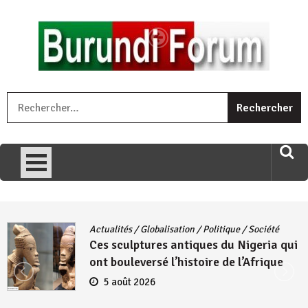
Skip
to
content
« Ingorane si ugupfa , ingorane ni ugupfa nabi ,gupfa ataco
R
umariye umuryango wawe canke igihugu cakwibarutse .Wewe
uri ngaha ndagusigiye iki kibazo : Uriko ukora iki kugira ngo
uzopfire neza umuryango n’igihugu cakwibarutse ? »
Actualités
/
Globalisation
/
Politique
/
Société
Ces sculptures antiques du Nigeria qui
ont bouleversé l’histoire de l’Afrique
5 août 2026