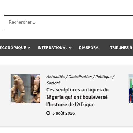
a ataco umariye umuryango wawe canke igihugu cakwibarutse .Wewe 
-ÉCONOMIQUE
INTERNATIONAL
DIASPORA
TRIBUNES &
Actualités
/
Globalisation
/
Politique
/
Société
Ces sculptures antiques du
Nigeria qui ont bouleversé
l’histoire de l’Afrique
5 août 2026