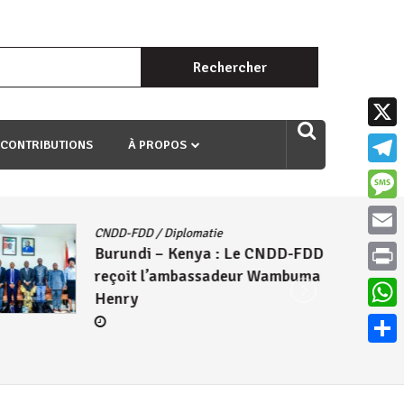
Rechercher :
uri ngaha ndagusigiye iki kibazo : Uriko ukora iki kugira ngo
X
 CONTRIBUTIONS
À PROPOS
Teleg
Mess
CNDD-FDD
/
Diplomatie
Email
Burundi – Kenya : Le CNDD-FDD
reçoit l’ambassadeur Wambuma
Print
Henry
What
Parta