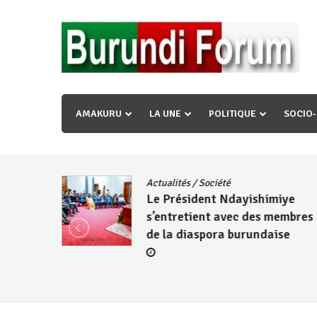
Skip
to
content
« Ingorane si ugupfa , ingorane ni ugupfa nabi ,gupf
uzopfire neza umuryango n’igihugu cakwibarutse ? »
AMAKURU
LA UNE
POLITIQUE
SOCIO
dence
/
Actualités
/
Société
Le Président Ndayishimiye
s’entretient avec des membres
de la diaspora burundaise
re des