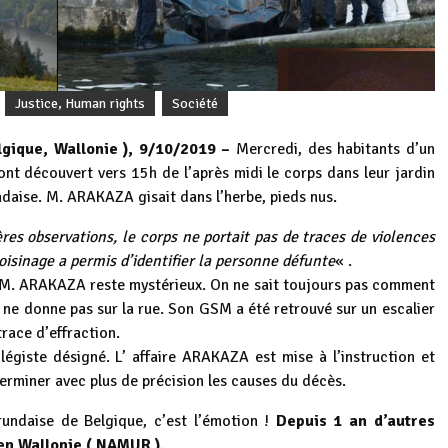
Justice, Human rights
Société
ique, Wallonie ), 9/10/2019 –
Mercredi, des habitants d’un
ont découvert vers 15h de l’après midi le corps dans leur jardin
daise. M. ARAKAZA gisait dans l’herbe, pieds nus.
res observations, le corps ne portait pas de traces de violences
oisinage a permis d’identifier la personne défunte
« .
de M. ARAKAZA reste mystérieux. On ne sait toujours pas comment
in ne donne pas sur la rue. Son GSM a été retrouvé sur un escalier
race d’effraction.
égiste désigné. L’ affaire ARAKAZA est mise à l’instruction et
rminer avec plus de précision les causes du décès.
undaise de Belgique, c’est l’émotion !
Depuis 1 an d’autres
en Wallonie ( NAMUR ).