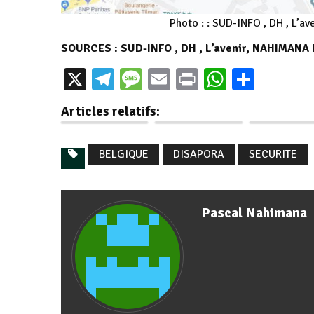
Photo : : SUD-INFO , DH , L’aven
SOURCES : SUD-INFO , DH , L’avenir, NAHIMANA 
Diaspora
burundaise de
Burundi / Diaspora
Burundi / Dia
X
Telegram
Message
Email
Print
WhatsAp
Parta
Belgique : Burundi
: Un Burundais
: 4 auteur
Day Worldwide
triomphe aux 20
burundais 
Articles relatifs:
2024
km…
Belgique
BELGIQUE
DISAPORA
SECURITE
Pascal Nahimana