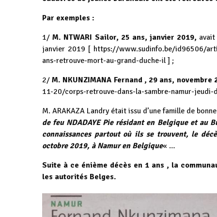
Par exemples :
1/
M. NTWARI Sailor, 25 ans, janvier 2019,
avait 
janvier 2019 [
https://www.sudinfo.be/id96506/art
ans-retrouve-mort-au-grand-duche-il
] ;
2/
M. NKUNZIMANA Fernand , 29 ans, novembre 
11-20/corps-retrouve-dans-la-sambre-namur-jeudi-d
M. ARAKAZA Landry était issu d’une famille de bonne
de feu NDADAYE Pie résidant en Belgique et au Bu
connaissances partout où ils se trouvent, le déc
octobre 2019, à Namur en Belgique
« …
Suite à ce énième décès en 1 ans , la communau
les autorités Belges.