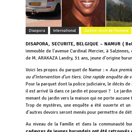
Diaspora
international
Justice, droit de l'homme
DISAPORA, SECURITE, BELGIQUE – NAMUR ( Belg
immeuble de l’avenue Cardinal Mercier, à Salzinnes, 
de M. ARAKAZA Landry, 31 ans, jeune d’origine burun
Voici les propos du parquet de Namur : «
Aux premiè
ou d’intervention d’un tiers. Une rapide enquête de v
Pour la parquet dont la police judiciaire, le décès 
il est arrivé là dans ce jardin et pourquoi ? Le jard
menant du jardin vers la maison qui ne porte aucune t
Trop de mystères, une enquête a été ouverte et un l
d’autres devoirs seront menés pour permettre de déte
Au niveau de la Famille et dans la communauté bur
cadavres de jeunes burundais ont été retrouvés 