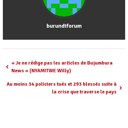
burundiforum
« Je ne rédige pas les articles de Bujumbura
News » (NYAMITWE Willy)
Au moins 34 policiers tués et 293 blessés suite à
la crise que traverse le pays