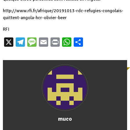
http://www.rfi.fr/afrique/
20191013-rdc-refugies-
congolais-
quittent-angola-hcr-
olivier-beer
RFI
X
Telegram
Message
Email
Print
WhatsApp
Partager
muco