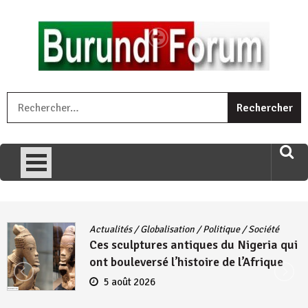
Skip
to
content
« Ingorane si ugupfa , ingorane ni ugupfa nabi ,gupfa ataco
R
umariye umuryango wawe canke igihugu cakwibarutse .Wewe
uri ngaha ndagusigiye iki kibazo : Uriko ukora iki kugira ngo
uzopfire neza umuryango n’igihugu cakwibarutse ? »
Actualités
/
Globalisation
/
Politique
/
Société
Ces sculptures antiques du Nigeria qui
ont bouleversé l’histoire de l’Afrique
5 août 2026