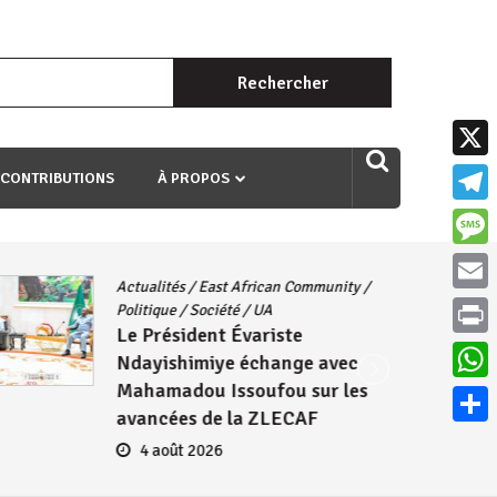
Rechercher :
uri ngaha ndagusigiye iki kibazo : Uriko ukora iki kugira ngo
X
 CONTRIBUTIONS
À PROPOS
Teleg
Mess
Actualités
/
East African Community
/
Email
Politique
/
Société
/
UA
Le Président Évariste
Print
Ndayishimiye échange avec
Mahamadou Issoufou sur les
What
avancées de la ZLECAF
Parta
4 août 2026