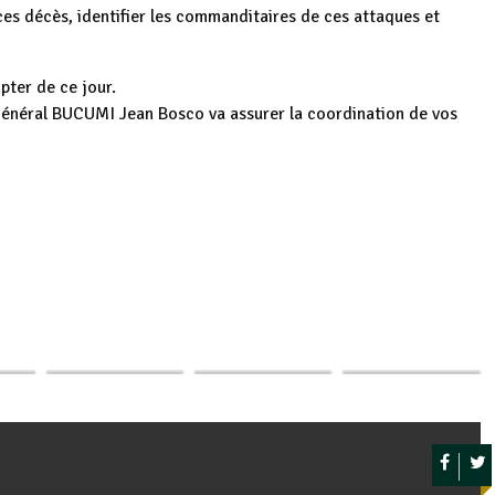
ces décès, identifier les commanditaires de ces attaques et
pter de ce jour.
 Général BUCUMI Jean Bosco va assurer la coordination de vos
re
p
ger
des
Le Burundi réfute
Quatre magistrats
Le Ministre de la
s
les fausses
de TGI de Gitega
Justice met en
nt…
allégations de…
écroués
garde les…