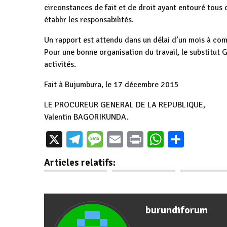
circonstances de fait et de droit ayant entouré tous 
établir les responsabilités.
Un rapport est attendu dans un délai d’un mois à com
Pour une bonne organisation du travail, le substitut
activités.
Fait à Bujumbura, le 17 décembre 2015
LE PROCUREUR GENERAL DE LA REPUBLIQUE,
Valentin BAGORIKUNDA.
Une premiè
X
Telegram
Message
Email
Print
WhatsAp
Parta
Entrepreneuriat
Dossier spécial –
mondiale : 
féminin au Burundi
Olivier SUGURU
physicien
Articles relatifs:
: une étude…
face à la lumière…
transforme
burundiforum