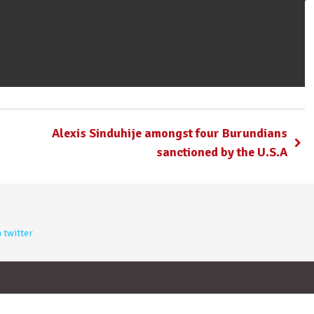
Alexis Sinduhije amongst four Burundians
sanctioned by the U.S.A
 twitter