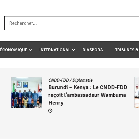
a ataco umariye umuryango wawe canke igihugu cakwibarutse .Wewe 
-ÉCONOMIQUE
INTERNATIONAL
DIASPORA
TRIBUNES &
CNDD-FDD
/
Diplomatie
Burundi – Kenya : Le CNDD-FDD
reçoit l’ambassadeur Wambuma
Henry