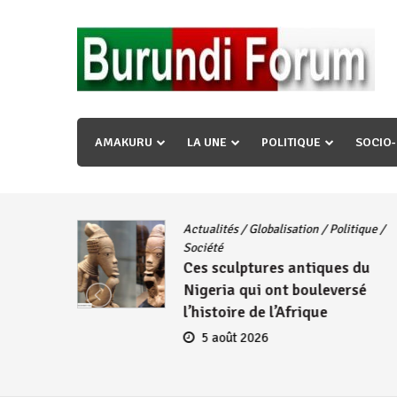
Skip
to
content
« Ingorane si ugupfa , ingorane ni ugupfa nabi ,gupf
uzopfire neza umuryango n’igihugu cakwibarutse ? »
AMAKURU
LA UNE
POLITIQUE
SOCIO
Actualités
/
Globalisation
/
Politique
/
iye
Société
Ces sculptures antiques du
embres
Nigeria qui ont bouleversé
se
l’histoire de l’Afrique
5 août 2026