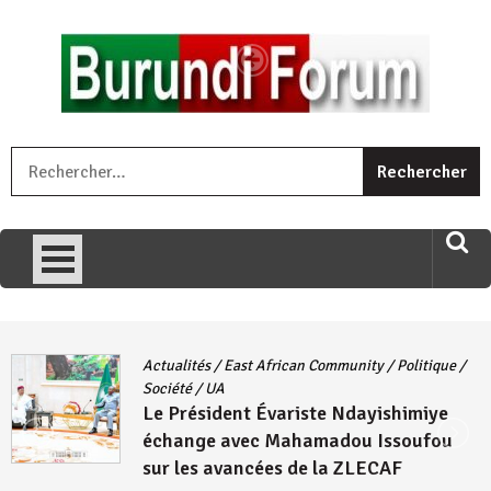
Skip
to
content
« Ingorane si ugupfa , ingorane ni ugupfa nabi ,gupfa ataco
R
umariye umuryango wawe canke igihugu cakwibarutse .Wewe
uri ngaha ndagusigiye iki kibazo : Uriko ukora iki kugira ngo
uzopfire neza umuryango n’igihugu cakwibarutse ? »
Actualités
/
East African Community
/
Politique
/
Société
/
UA
Le Président Évariste Ndayishimiye
échange avec Mahamadou Issoufou
sur les avancées de la ZLECAF