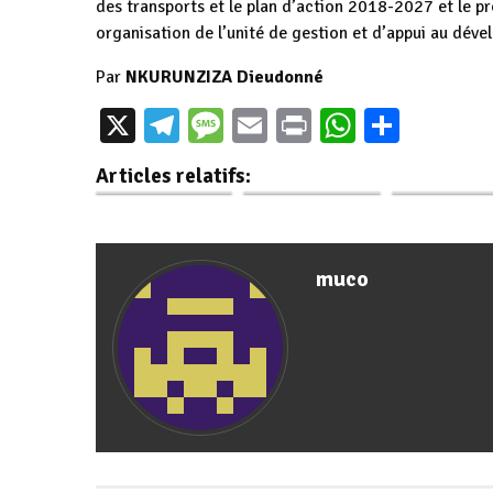
des transports et le plan d’action 2018-2027 et le pr
organisation de l’unité de gestion et d’appui au déve
Par
NKURUNZIZA Dieudonné
Les membres
X
Telegram
Message
Email
Print
WhatsAp
Parta
Conseil des
Kirundo: dix points
Gouverneme
ministres: 4 points
à l'ordre du jour au
analysent 
Articles relatifs:
à l'ordre du jour
Conseil des…
points dan
muco