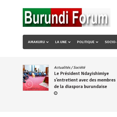
Skip
to
content
« Ingorane si ugupfa , ingorane ni ugupfa nabi ,gupf
uzopfire neza umuryango n’igihugu cakwibarutse ? »
AMAKURU
LA UNE
POLITIQUE
SOCIO
dence
/
Actualités
/
Société
Le Président Ndayishimiye
s’entretient avec des membres
de la diaspora burundaise
re des