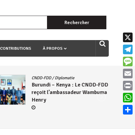
Rechercher :
uri ngaha ndagusigiye iki kibazo : Uriko ukora iki kugira ngo
X
 CONTRIBUTIONS
À PROPOS
Teleg
Mess
CNDD-FDD
/
Diplomatie
Email
Burundi – Kenya : Le CNDD-FDD
reçoit l’ambassadeur Wambuma
Print
Henry
What
Parta