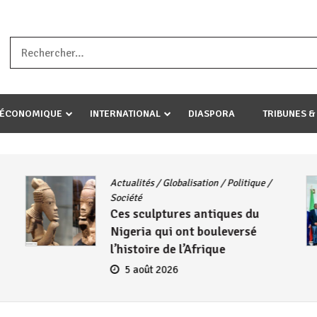
a ataco umariye umuryango wawe canke igihugu cakwibarutse .Wewe 
-ÉCONOMIQUE
INTERNATIONAL
DIASPORA
TRIBUNES &
Actualités
/
Globalisation
/
Politique
/
Société
Ces sculptures antiques du
Nigeria qui ont bouleversé
l’histoire de l’Afrique
5 août 2026