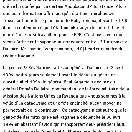
d’être lui confié par un certain Aboubacar JP Turatsinze. Alors
que cet informateur affirmait qu’il était un interahamwe
travaillant pour le régime hutu de Habyarimana, devant le TPIR
il fut bien démontré qu’il était un inkotanyi, de mère tutsie et
marié à une tutsi travaillant pour le FPR. C’est aussi cela que
vient d’affirmer le supposé-intermédiaire entre JP Turatsinze et
Dallaire, Mr Faustin Twagiramungu, [ 10] l’ex 1er ministre du
régime Kagamé.
La preuve 3: Révélations faites au général Dallaire. Le 2 avril
1994, soit 4 jours seulement avant le début du génocide
d’avril-juillet 1994, le général Paul Kagame a déclaré au
général Roméo Dallaire, commandant de la force militaire de la
Mission des Nations Unies au Rwanda que «nous sommes à la
veille d’un cataclysme et une fois enclnché, aucun moyen ne
permettrait de le controler». Ce cataclysme n’est autre que le
génocide des tutsi que Paul Kagame a déclenché le 06 avril
1994 en abattant l’avion qui transportait deux président hutu
J. Habyarimana du Rwanda et C. Ntaryamira du Burundi. On