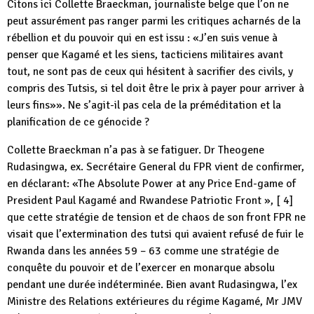
Citons ici Collette Braeckman, journaliste belge que l’on ne
peut assurément pas ranger parmi les critiques acharnés de la
rébellion et du pouvoir qui en est issu : «J’en suis venue à
penser que Kagamé et les siens, tacticiens militaires avant
tout, ne sont pas de ceux qui hésitent à sacrifier des civils, y
compris des Tutsis, si tel doit être le prix à payer pour arriver à
leurs fins»». Ne s’agit-il pas cela de la préméditation et la
planification de ce génocide ?
Collette Braeckman n’a pas à se fatiguer. Dr Theogene
Rudasingwa, ex. Secrétaire General du FPR vient de confirmer,
en déclarant: «The Absolute Power at any Price End-game of
President Paul Kagamé and Rwandese Patriotic Front », [ 4]
que cette stratégie de tension et de chaos de son front FPR ne
visait que l’extermination des tutsi qui avaient refusé de fuir le
Rwanda dans les années 59 – 63 comme une stratégie de
conquête du pouvoir et de l’exercer en monarque absolu
pendant une durée indéterminée. Bien avant Rudasingwa, l’ex
Ministre des Relations extérieures du régime Kagamé, Mr JMV