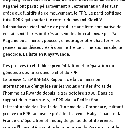
Kagamé ont participé activement à l’extermination des tutsi
grâce aux fugitifs de ce mouvement, le FPR. Le parti politique
tutsi RPRK qui soutient le retour du mwami Kigeli V
Ndahindurwa vient même de produire une liste nominative de
certains militaires infiltrés au sein des Interahamwe par Paul
Kagamé pour inciter, pousser, encourager et « chauffer » les
jeunes hutus désœuvrés à commettre ce crime abominable, le
génocide. La liste en Kinyarwanda.
Des preuves irréfutables: préméditation et préparation du
génocide des tutsi dans le chef du FPR
La preuve 1: EMBARGO: Rapport de la commission
internationale d’enquête sur les violations des droits de
l’homme au Rwanda depuis le 1er octobre 1990. Dans ce
rapport du 8 mars 1993, le FPR via La Fédération
Internationale des Droits de l’Homme de J Carbonare, militant
prouvé du FPR, accuse le président Juvénal Habyarimana et la
France « d’épuration ethnique, de génocide et de crimes
contre l’humanité » contre la race tutsie du Rwanda. Tout le