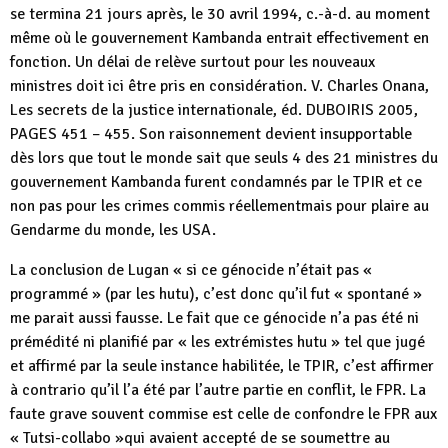
se termina 21 jours après, le 30 avril 1994, c.-à-d. au moment
même où le gouvernement Kambanda entrait effectivement en
fonction. Un délai de relève surtout pour les nouveaux
ministres doit ici être pris en considération. V. Charles Onana,
Les secrets de la justice internationale, éd. DUBOIRIS 2005,
PAGES 451 – 455. Son raisonnement devient insupportable
dès lors que tout le monde sait que seuls 4 des 21 ministres du
gouvernement Kambanda furent condamnés par le TPIR et ce
non pas pour les crimes commis réellementmais pour plaire au
Gendarme du monde, les USA.
La conclusion de Lugan « si ce génocide n’était pas «
programmé » (par les hutu), c’est donc qu’il fut « spontané »
me parait aussi fausse. Le fait que ce génocide n’a pas été ni
prémédité ni planifié par « les extrémistes hutu » tel que jugé
et affirmé par la seule instance habilitée, le TPIR, c’est affirmer
à contrario qu’il l’a été par l’autre partie en conflit, le FPR. La
faute grave souvent commise est celle de confondre le FPR aux
« Tutsi-collabo »qui avaient accepté de se soumettre au