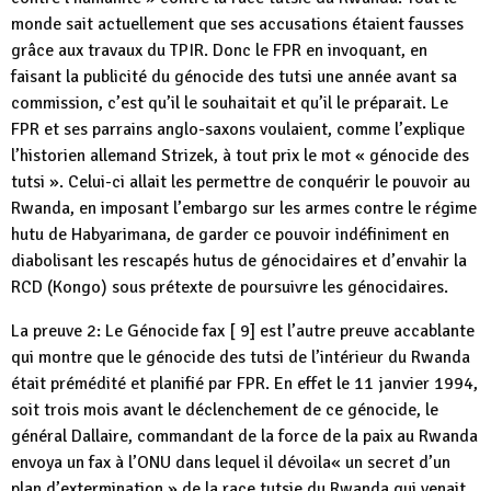
monde sait actuellement que ses accusations étaient fausses
grâce aux travaux du TPIR. Donc le FPR en invoquant, en
faisant la publicité du génocide des tutsi une année avant sa
commission, c’est qu’il le souhaitait et qu’il le préparait. Le
FPR et ses parrains anglo-saxons voulaient, comme l’explique
l’historien allemand Strizek, à tout prix le mot « génocide des
tutsi ». Celui-ci allait les permettre de conquérir le pouvoir au
Rwanda, en imposant l’embargo sur les armes contre le régime
hutu de Habyarimana, de garder ce pouvoir indéfiniment en
diabolisant les rescapés hutus de génocidaires et d’envahir la
RCD (Kongo) sous prétexte de poursuivre les génocidaires.
La preuve 2: Le Génocide fax [ 9] est l’autre preuve accablante
qui montre que le génocide des tutsi de l’intérieur du Rwanda
était prémédité et planifié par FPR. En effet le 11 janvier 1994,
soit trois mois avant le déclenchement de ce génocide, le
général Dallaire, commandant de la force de la paix au Rwanda
envoya un fax à l’ONU dans lequel il dévoila« un secret d’un
plan d’extermination » de la race tutsie du Rwanda qui venait